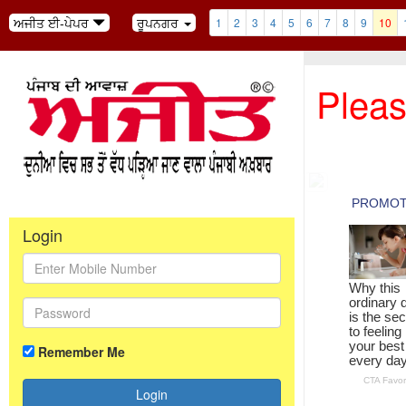
ਅਜੀਤ ਈ-ਪੇਪਰ
ਰੂਪਨਗਰ
1
2
3
4
5
6
7
8
9
10
Pleas
Login
Remember Me