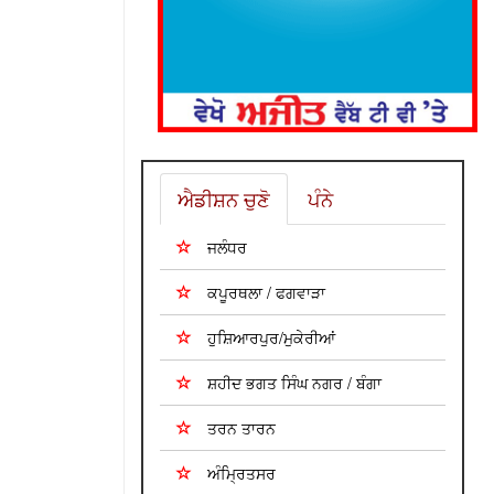
ਐਡੀਸ਼ਨ ਚੁਣੋ
ਪੰਨੇ
ਜਲੰਧਰ
ਕਪੂਰਥਲਾ / ਫਗਵਾੜਾ
ਹੁਸ਼ਿਆਰਪੁਰ/ਮੁਕੇਰੀਆਂ
ਸ਼ਹੀਦ ਭਗਤ ਸਿੰਘ ਨਗਰ / ਬੰਗਾ
ਤਰਨ ਤਾਰਨ
ਅੰਮ੍ਰਿਤਸਰ