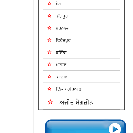
ਮੋਗਾ
ਸੰਗਰੂਰ
ਬਰਨਾਲਾ
ਫਿਰੋਜ਼ਪੁਰ
ਬਠਿੰਡਾ
ਮਾਨਸਾ
ਮਾਨਸਾ
ਦਿੱਲੀ / ਹਰਿਆਣਾ
ਅਜੀਤ ਮੈਗਜ਼ੀਨ