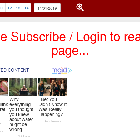
11
12
13
14
e Subscribe / Login to rea
page...