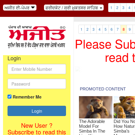
ਅਜੀਤ ਈ-ਪੇਪਰ
ਫਰੀਦਕੋਟ / ਸ੍ਰੀ ਮੁਕਤਸਰ ਸਾਹਿਬ
1
2
3
4
1
2
3
4
5
6
7
8
9
Please Subs
read 
Login
Remember Me
New User ?
Subscribe to read this