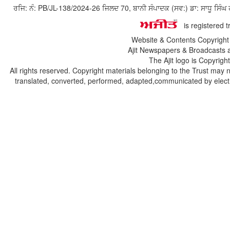
ਰਜਿ: ਨੰ: PB/JL-138/2024-26 ਜਿਲਦ 70, ਬਾਨੀ ਸੰਪਾਦਕ (ਸਵ:) ਡਾ: ਸਾਧੂ ਸ
is registered 
Website & Contents Copyrigh
Ajit Newspapers & Broadcasts 
The Ajit logo is Copyrig
All rights reserved. Copyright materials belonging to the Trust may 
translated, converted, performed, adapted,communicated by electro