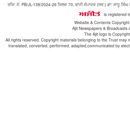
ਰਜਿ: ਨੰ: PB/JL-138/2024-26 ਜਿਲਦ 70, ਬਾਨੀ ਸੰਪਾਦਕ (ਸਵ:) ਡਾ: ਸਾਧੂ ਸ
is registered 
Website & Contents Copyrigh
Ajit Newspapers & Broadcasts 
The Ajit logo is Copyrig
All rights reserved. Copyright materials belonging to the Trust may 
translated, converted, performed, adapted,communicated by electro