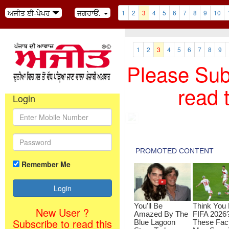
ਅਜੀਤ ਈ-ਪੇਪਰ
ਜਗਰਾਓਂ.
1
2
3
4
5
6
7
8
9
10
1
2
3
4
5
6
7
8
9
Please Subs
read 
Login
Remember Me
New User ?
Subscribe to read this