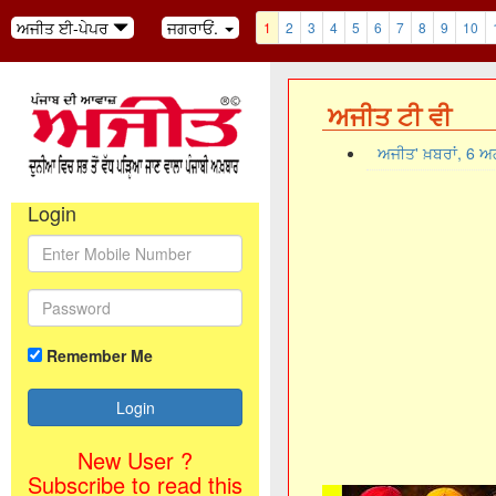
ਅਜੀਤ ਈ-ਪੇਪਰ
ਜਗਰਾਓਂ.
1
2
3
4
5
6
7
8
9
10
ਅਜੀਤ ਟੀ ਵੀ
ਅਜੀਤ' ਖ਼ਬਰਾਂ, 6 
Login
Remember Me
New User ?
Subscribe to read this