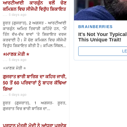
ਆਰਟੀਆਈ ਕਾਰਕੁੰਨ ਵਲੋਂ ਚੋਣ
ਕਮਿਸ਼ਨ ਵਿਚ ਸੀਜੇਪੀ ਵਿਰੁੱਧ ਸ਼ਿਕਾਇਤ
. . . 5 days ago
ਸੂਰਤ (ਗੁਜਰਾਤ), 2 ਅਗਸਤ - ਆਰਟੀਆਈ
ਕਾਰਕੁੰਨ ਅਮਿਤ ਤਿਵਾੜੀ ਕਹਿੰਦੇ ਹਨ, "ਮੈਂ
ਤਿੰਨ ਵੱਖ-ਵੱਖ ਥਾਵਾਂ 'ਤੇ ਸ਼ਿਕਾਇਤ ਦਰਜ
ਕਰਵਾਈ ਹੈ। ਮੈਂ ਚੋਣ ਕਮਿਸ਼ਨ ਵਿਚ ਸੀਜੇਪੀ
ਵਿਰੁੱਧ ਸ਼ਿਕਾਇਤ ਕੀਤੀ ਹੈ। ਕਪਿਲ ਸਿੱਬਲ...
⭐️ਮਾਣਕ ਮੋਤੀ ⭐️
. . . 5 days ago
⭐️ਮਾਣਕ ਮੋਤੀ ⭐️
ਗੁਜਰਾਤ ਭਾਰੀ ਬਾਰਿਸ਼ ਦਾ ਕਹਿਰ ਜਾਰੀ,
50 ਤੋਂ 60 ਪਰਿਵਾਰਾਂ ਨੂੰ ਬਾਹਰ ਕੱਢਿਆ
ਗਿਆ
. . . 6 days ago
ਸੂਰਤ (ਗੁਜਰਾਤ), 1 ਅਗਸਤ- ਸੂਰਤ,
ਗੁਜਰਾਤ ਵਿਚ ਭਾਰੀ ਬਾਰਿਸ਼ ਦਾ...
ਪ੍ਰਧਾਨ ਮੰਤਰੀ ਮੋਦੀ ਨੇ ਆਂਧਰਾ ਪ੍ਰਦੇਸ਼