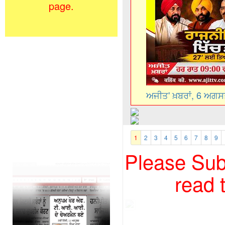
page.
ਅਜੀਤ' ਖ਼ਬਰਾਂ, 6 ਅਗ
1
2
3
4
5
6
7
8
9
Please Subs
read 