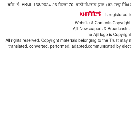
ਰਜਿ: ਨੰ: PB/JL-138/2024-26 ਜਿਲਦ 70, ਬਾਨੀ ਸੰਪਾਦਕ (ਸਵ:) ਡਾ: ਸਾਧੂ ਸ
is registered 
Website & Contents Copyrigh
Ajit Newspapers & Broadcasts 
The Ajit logo is Copyrig
All rights reserved. Copyright materials belonging to the Trust may 
translated, converted, performed, adapted,communicated by electro