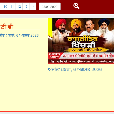
9
10
11
12
13
14
ਟੀ ਵੀ
ੀਤ' ਖ਼ਬਰਾਂ, 6 ਅਗਸਤ 2026
ਅਜੀਤ' ਖ਼ਬਰਾਂ, 6 ਅਗਸਤ 2026