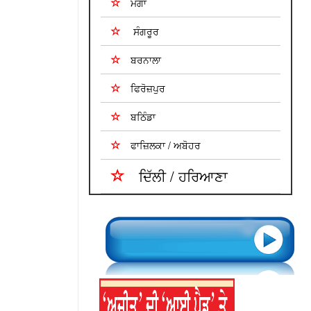
ਮੋਗਾ
ਸੰਗਰੂਰ
ਬਰਨਾਲਾ
ਫਿਰੋਜ਼ਪੁਰ
ਬਠਿੰਡਾ
ਫਾਜ਼ਿਲਕਾ / ਅਬੋਹਰ
ਦਿੱਲੀ / ਹਰਿਆਣਾ