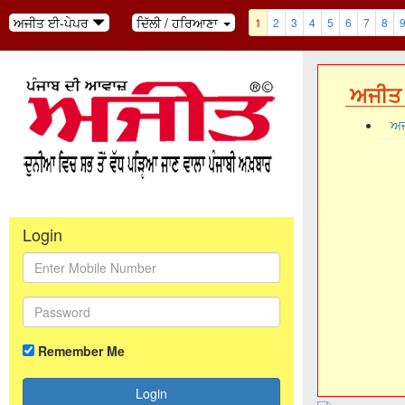
ਅਜੀਤ ਈ-ਪੇਪਰ
ਦਿੱਲੀ / ਹਰਿਆਣਾ
1
2
3
4
5
6
7
8
ਅਜੀਤ 
ਅਜ
Login
Remember Me