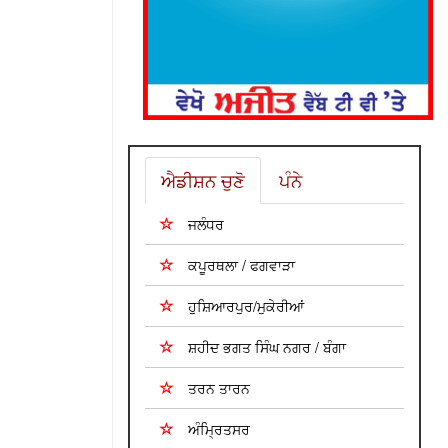
ਐਡੀਸ਼ਨ ਚੁਣੋ
ਪੰਨੇ
ਜਲੰਧਰ
ਕਪੂਰਥਲਾ / ਫਗਵਾੜਾ
ਹੁਸ਼ਿਆਰਪੁਰ/ਮੁਕੇਰੀਆਂ
ਸ਼ਹੀਦ ਭਗਤ ਸਿੰਘ ਨਗਰ / ਬੰਗਾ
ਤਰਨ ਤਾਰਨ
ਅੰਮ੍ਰਿਤਸਰ