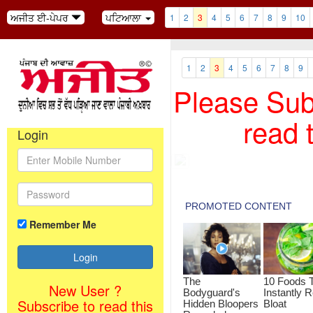
ਅਜੀਤ ਈ-ਪੇਪਰ
ਪਟਿਆਲਾ
1
2
3
4
5
6
7
8
9
10
1
2
3
4
5
6
7
8
9
Please Subs
read 
Login
Remember Me
New User ?
Subscribe to read this