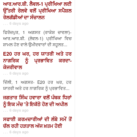
ਆਰ.ਆਰ.ਬੀ. ਲੈਵਲ-1 ਪ੍ਰੀਖਿਆ ਲਈ
ਉੱਤਰੀ ਰੇਲਵੇ ਵਲੋਂ ਪ੍ਰੀਖਿਆ ਸਪੈਸ਼ਲ
ਰੇਲਗੱਡੀਆਂ ਦਾ ਸੰਚਾਲਨ
. . . 6 days ago
ਫਿਰੋਜ਼ਪੁਰ, 1 ਅਗਸਤ (ਰਾਕੇਸ਼ ਚਾਵਲਾ)-
ਆਰ.ਆਰ.ਬੀ. (ਲੇਵਲ-1) ਪ੍ਰੀਖਿਆ ਵਿਚ
ਸ਼ਾਮਲ ਹੋਣ ਵਾਲੇ ਉਮੀਦਵਾਰਾਂ ਦੀ ਸਹੂਲਤ...
E20 ਹਰ ਘਰ, ਹਰ ਯਾਤਰੀ ਅਤੇ ਹਰ
ਨਾਗਰਿਕ ਨੂੰ ਪ੍ਰਭਾਵਿਤ ਕਰਦਾ-
ਕੇਜਰੀਵਾਲ
. . . 6 days ago
ਦਿੱਲੀ, 1 ਅਗਸਤ- E20 ਹਰ ਘਰ, ਹਰ
ਯਾਤਰੀ ਅਤੇ ਹਰ ਨਾਗਰਿਕ ਨੂੰ ਪ੍ਰਭਾਵਿਤ...
ਜਗਤਾਰ ਸਿੰਘ ਹਵਾਰਾ ਵਲੋਂ ਪੰਥਕ ਧਿਰਾਂ
ਨੂੰ ਇਕ ਮੰਚ 'ਤੇ ਇਕੱਠੇ ਹੋਣ ਦੀ ਅਪੀਲ
. . . 6 days ago
ਸਫਾਈ ਕਰਮਚਾਰੀਆਂ ਦੀ ਲੰਬੇ ਸਮੇਂ ਤੋਂ
ਚੱਲ ਰਹੀ ਹੜਤਾਲ ਅੱਜ ਖ਼ਤਮ ਹੋਈ
. . . 6 days ago