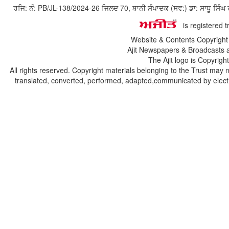
ਰਜਿ: ਨੰ: PB/JL-138/2024-26 ਜਿਲਦ 70, ਬਾਨੀ ਸੰਪਾਦਕ (ਸਵ:) ਡਾ: ਸਾਧੂ ਸ
is registered 
Website & Contents Copyrigh
Ajit Newspapers & Broadcasts 
The Ajit logo is Copyrig
All rights reserved. Copyright materials belonging to the Trust may 
translated, converted, performed, adapted,communicated by electro