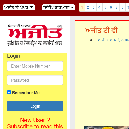
ਅਜੀਤ ਈ-ਪੇਪਰ
ਦਿੱਲੀ / ਹਰਿਆਣਾ
1
2
3
4
5
6
7
8
ਅਜੀਤ ਟੀ ਵੀ
ਅਜੀਤ' ਖ਼ਬਰਾਂ, 8 
Login
Remember Me
New User ?
Subscribe to read this