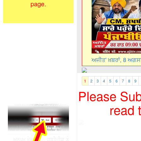
page.
ਅਜੀਤ' ਖ਼ਬਰਾਂ, 8 ਅਗ
1
2
3
4
5
6
7
8
9
Please Subs
read 