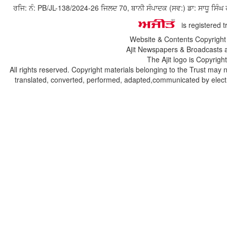
ਰਜਿ: ਨੰ: PB/JL-138/2024-26 ਜਿਲਦ 70, ਬਾਨੀ ਸੰਪਾਦਕ (ਸਵ:) ਡਾ: ਸਾਧੂ ਸ
is registered 
Website & Contents Copyrigh
Ajit Newspapers & Broadcasts 
The Ajit logo is Copyrig
All rights reserved. Copyright materials belonging to the Trust may 
translated, converted, performed, adapted,communicated by electro