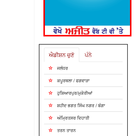
ਐਡੀਸ਼ਨ ਚੁਣੋ
ਪੰਨੇ
ਜਲੰਧਰ
ਕਪੂਰਥਲਾ / ਫਗਵਾੜਾ
ਹੁਸ਼ਿਆਰਪੁਰ/ਮੁਕੇਰੀਆਂ
ਸ਼ਹੀਦ ਭਗਤ ਸਿੰਘ ਨਗਰ / ਬੰਗਾ
ਅੰਮ੍ਰਿਤਸਰ ਦਿਹਾਤੀ
ਤਰਨ ਤਾਰਨ