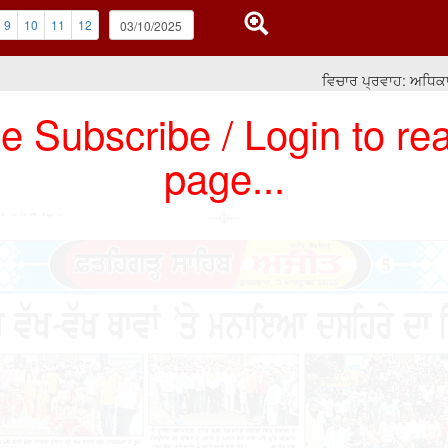
9
10
11
12
ਵਿਚਾਰ ਪ੍ਰਵਾਹ: ਅਧਿਕਾਰ ਮਿ
e Subscribe / Login to rea
page...