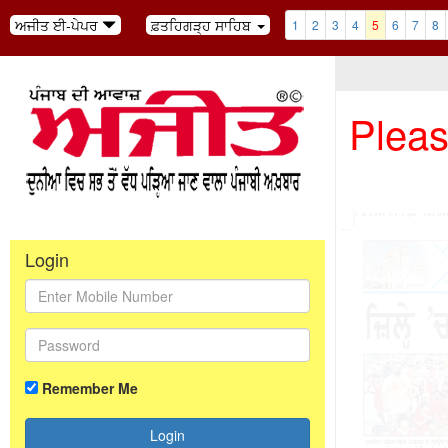
ਅਜੀਤ ਈ-ਪੇਪਰ
ਫ਼ਤਹਿਗੜ੍ਹ ਸਾਹਿਬ
1
2
3
4
5
6
7
8
Pleas
Login
Remember Me