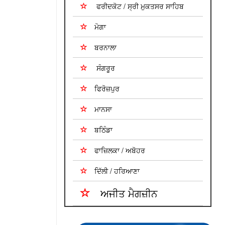
ਫਰੀਦਕੋਟ / ਸ੍ਰੀ ਮੁਕਤਸਰ ਸਾਹਿਬ
ਮੋਗਾ
ਬਰਨਾਲਾ
ਸੰਗਰੂਰ
ਫਿਰੋਜ਼ਪੁਰ
ਮਾਨਸਾ
ਬਠਿੰਡਾ
ਫਾਜ਼ਿਲਕਾ / ਅਬੋਹਰ
ਦਿੱਲੀ / ਹਰਿਆਣਾ
ਅਜੀਤ ਮੈਗਜ਼ੀਨ