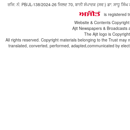
ਰਜਿ: ਨੰ: PB/JL-138/2024-26 ਜਿਲਦ 70, ਬਾਨੀ ਸੰਪਾਦਕ (ਸਵ:) ਡਾ: ਸਾਧੂ ਸ
is registered 
Website & Contents Copyrigh
Ajit Newspapers & Broadcasts 
The Ajit logo is Copyrig
All rights reserved. Copyright materials belonging to the Trust may 
translated, converted, performed, adapted,communicated by electro