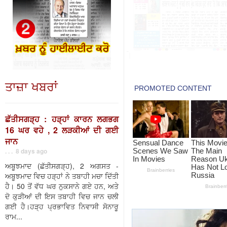
ਤਾਜ਼ਾ ਖਬਰਾਂ
ਛੱਤੀਸਗੜ੍ਹ : ਹੜ੍ਹਾਂ ਕਾਰਨ ਲਗਭਗ
16 ਘਰ ਵਹੇ , 2 ਲੜਕੀਆਂ ਦੀ ਗਈ
ਜਾਨ
. . . 8 days ago
ਅਬੂਝਮਾਦ (ਛੱਤੀਸਗੜ੍ਹ), 2 ਅਗਸਤ -
ਅਬੂਝਮਾਦ ਵਿਚ ਹੜ੍ਹਾਂ ਨੇ ਤਬਾਹੀ ਮਚਾ ਦਿੱਤੀ
ਹੈ। 50 ਤੋਂ ਵੱਧ ਘਰ ਨੁਕਸਾਨੇ ਗਏ ਹਨ, ਅਤੇ
ਦੋ ਕੁੜੀਆਂ ਦੀ ਇਸ ਤਬਾਹੀ ਵਿਚ ਜਾਨ ਚਲੀ
ਗਈ ਹੈ।ਹੜ੍ਹ ਪ੍ਰਭਾਵਿਤ ਨਿਵਾਸੀ ਸੋਨਾਰੂ
ਰਾਮ...