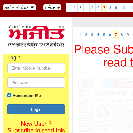
ਅਜੀਤ ਈ-ਪੇਪਰ
ਜਲੰਧਰ
1
2
3
4
5
6
7
8
9
10
1
1
2
3
4
5
6
7
8
9
Please Subs
read 
Login
Remember Me
New User ?
Subscribe to read this