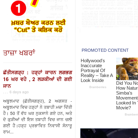
ਤਾਜ਼ਾ ਖਬਰਾਂ
ਛੱਤੀਸਗੜ੍ਹ : ਹੜ੍ਹਾਂ ਕਾਰਨ ਲਗਭਗ
16 ਘਰ ਵਹੇ , 2 ਲੜਕੀਆਂ ਦੀ ਗਈ
ਜਾਨ
. . . 6 days ago
ਅਬੂਝਮਾਦ (ਛੱਤੀਸਗੜ੍ਹ), 2 ਅਗਸਤ -
ਅਬੂਝਮਾਦ ਵਿਚ ਹੜ੍ਹਾਂ ਨੇ ਤਬਾਹੀ ਮਚਾ ਦਿੱਤੀ
ਹੈ। 50 ਤੋਂ ਵੱਧ ਘਰ ਨੁਕਸਾਨੇ ਗਏ ਹਨ, ਅਤੇ
ਦੋ ਕੁੜੀਆਂ ਦੀ ਇਸ ਤਬਾਹੀ ਵਿਚ ਜਾਨ ਚਲੀ
ਗਈ ਹੈ।ਹੜ੍ਹ ਪ੍ਰਭਾਵਿਤ ਨਿਵਾਸੀ ਸੋਨਾਰੂ
ਰਾਮ...