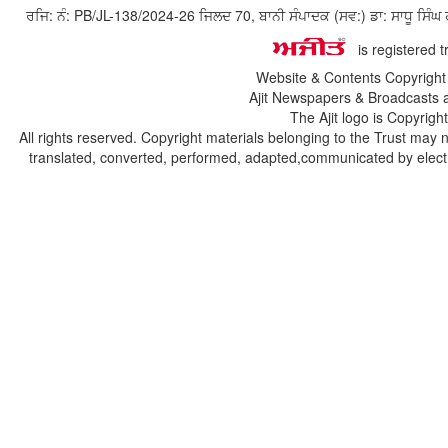
ਰਜਿ: ਨੰ: PB/JL-138/2024-26 ਜਿਲਦ 70, ਬਾਨੀ ਸੰਪਾਦਕ (ਸਵ:) ਡਾ: ਸਾਧੂ ਸ
is registered 
Website & Contents Copyrigh
Ajit Newspapers & Broadcasts 
The Ajit logo is Copyrig
All rights reserved. Copyright materials belonging to the Trust may 
translated, converted, performed, adapted,communicated by electro