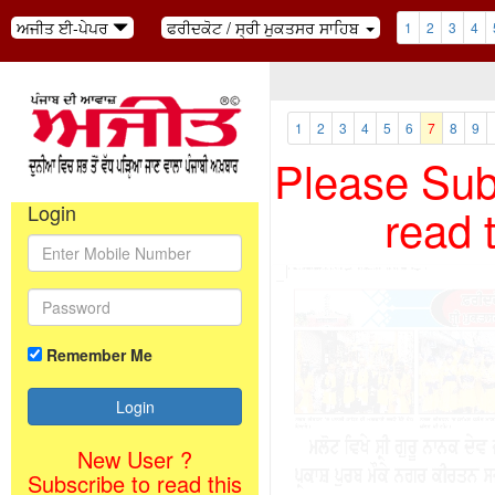
ਅਜੀਤ ਈ-ਪੇਪਰ
ਫਰੀਦਕੋਟ / ਸ੍ਰੀ ਮੁਕਤਸਰ ਸਾਹਿਬ
1
2
3
4
1
2
3
4
5
6
7
8
9
Please Subs
read 
Login
Remember Me
New User ?
Subscribe to read this