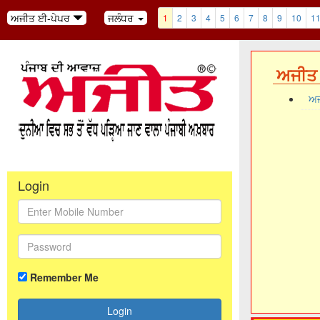
ਅਜੀਤ ਈ-ਪੇਪਰ
ਜਲੰਧਰ
1
2
3
4
5
6
7
8
9
10
1
ਅਜੀਤ 
ਅਜ
Login
Remember Me