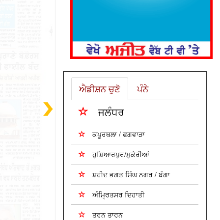
ਐਡੀਸ਼ਨ ਚੁਣੋ
ਪੰਨੇ
ਜਲੰਧਰ
ਕਪੂਰਥਲਾ / ਫਗਵਾੜਾ
ਹੁਸ਼ਿਆਰਪੁਰ/ਮੁਕੇਰੀਆਂ
ਸ਼ਹੀਦ ਭਗਤ ਸਿੰਘ ਨਗਰ / ਬੰਗਾ
ਅੰਮ੍ਰਿਤਸਰ ਦਿਹਾਤੀ
ਤਰਨ ਤਾਰਨ