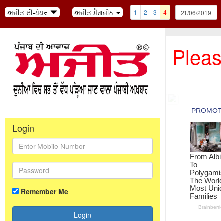
ਅਜੀਤ ਈ-ਪੇਪਰ
ਅਜੀਤ ਮੈਗਜ਼ੀਨ
1
2
3
4
Pleas
Login
Remember Me