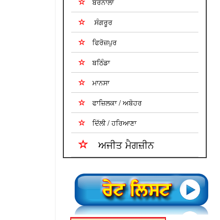
ਬਰਨਾਲਾ
ਸੰਗਰੂਰ
ਫਿਰੋਜ਼ਪੁਰ
ਬਠਿੰਡਾ
ਮਾਨਸਾ
ਫਾਜ਼ਿਲਕਾ / ਅਬੋਹਰ
ਦਿੱਲੀ / ਹਰਿਆਣਾ
ਅਜੀਤ ਮੈਗਜ਼ੀਨ