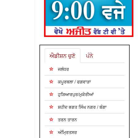
ਐਡੀਸ਼ਨ ਚੁਣੋ
ਪੰਨੇ
ਜਲੰਧਰ
ਕਪੂਰਥਲਾ / ਫਗਵਾੜਾ
ਹੁਸ਼ਿਆਰਪੁਰ/ਮੁਕੇਰੀਆਂ
ਸ਼ਹੀਦ ਭਗਤ ਸਿੰਘ ਨਗਰ / ਬੰਗਾ
ਤਰਨ ਤਾਰਨ
ਅੰਮ੍ਰਿਤਸਰ