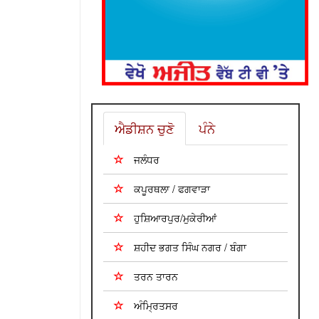
ਐਡੀਸ਼ਨ ਚੁਣੋ
ਪੰਨੇ
ਜਲੰਧਰ
ਕਪੂਰਥਲਾ / ਫਗਵਾੜਾ
ਹੁਸ਼ਿਆਰਪੁਰ/ਮੁਕੇਰੀਆਂ
ਸ਼ਹੀਦ ਭਗਤ ਸਿੰਘ ਨਗਰ / ਬੰਗਾ
ਤਰਨ ਤਾਰਨ
ਅੰਮ੍ਰਿਤਸਰ