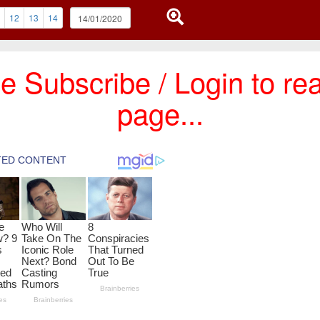
12
13
14
e Subscribe / Login to rea
page...