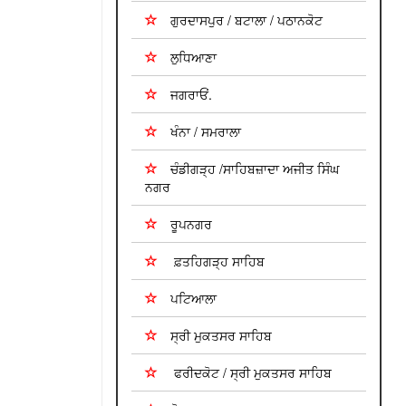
ਗੁਰਦਾਸਪੁਰ / ਬਟਾਲਾ / ਪਠਾਨਕੋਟ
ਲੁਧਿਆਣਾ
ਜਗਰਾਓਂ.
ਖੰਨਾ / ਸਮਰਾਲਾ
ਚੰਡੀਗੜ੍ਹ /ਸਾਹਿਬਜ਼ਾਦਾ ਅਜੀਤ ਸਿੰਘ
ਨਗਰ
ਰੂਪਨਗਰ
ਫ਼ਤਹਿਗੜ੍ਹ ਸਾਹਿਬ
ਪਟਿਆਲਾ
ਸ੍ਰੀ ਮੁਕਤਸਰ ਸਾਹਿਬ
ਫਰੀਦਕੋਟ / ਸ੍ਰੀ ਮੁਕਤਸਰ ਸਾਹਿਬ