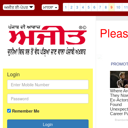
ਅਜੀਤ ਈ-ਪੇਪਰ
ਮਾਨਸਾ
1
2
3
4
5
6
7
8
9
10
11
Pleas
Login
Remember Me