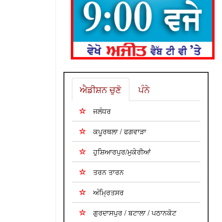
ਐਡੀਸ਼ਨ ਚੁਣੋ
ਪੰਨੇ
ਜਲੰਧਰ
ਕਪੂਰਥਲਾ / ਫਗਵਾੜਾ
ਹੁਸ਼ਿਆਰਪੁਰ/ਮੁਕੇਰੀਆਂ
ਤਰਨ ਤਾਰਨ
ਅੰਮ੍ਰਿਤਸਰ
ਗੁਰਦਾਸਪੁਰ / ਬਟਾਲਾ / ਪਠਾਨਕੋਟ