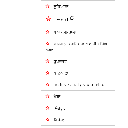
ਲੁਧਿਆਣਾ
ਜਗਰਾਓਂ.
ਖੰਨਾ / ਸਮਰਾਲਾ
ਚੰਡੀਗੜ੍ਹ /ਸਾਹਿਬਜ਼ਾਦਾ ਅਜੀਤ ਸਿੰਘ
ਨਗਰ
ਰੂਪਨਗਰ
ਪਟਿਆਲਾ
ਫਰੀਦਕੋਟ / ਸ੍ਰੀ ਮੁਕਤਸਰ ਸਾਹਿਬ
ਮੋਗਾ
ਸੰਗਰੂਰ
ਫਿਰੋਜ਼ਪੁਰ