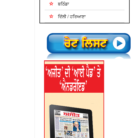
ਬਠਿੰਡਾ
ਦਿੱਲੀ / ਹਰਿਆਣਾ