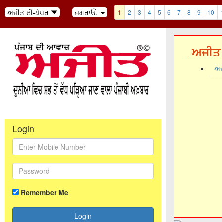
ਅਜੀਤ ਈ-ਪੇਪਰ
ਜਗਰਾਓਂ.
1
2
3
4
5
6
7
8
9
10
ਅਜੀਤ 
ਅਜ
Login
Remember Me