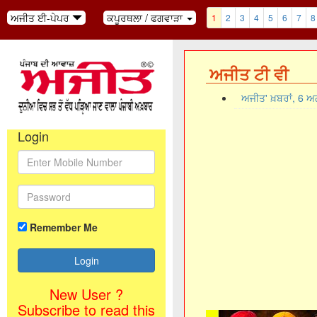
ਅਜੀਤ ਈ-ਪੇਪਰ
ਕਪੂਰਥਲਾ / ਫਗਵਾੜਾ
1
2
3
4
5
6
7
8
ਅਜੀਤ ਟੀ ਵੀ
ਅਜੀਤ' ਖ਼ਬਰਾਂ, 6 
Login
Remember Me
New User ?
Subscribe to read this