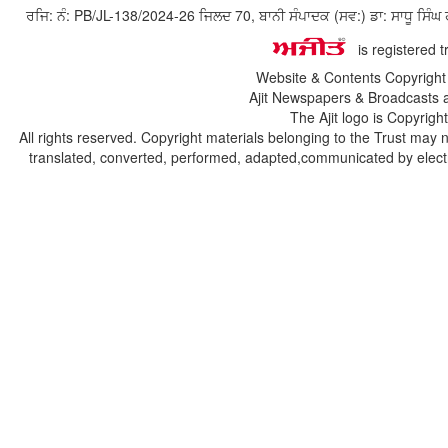
ਰਜਿ: ਨੰ: PB/JL-138/2024-26 ਜਿਲਦ 70, ਬਾਨੀ ਸੰਪਾਦਕ (ਸਵ:) ਡਾ: ਸਾਧੂ ਸ
is registered 
Website & Contents Copyrigh
Ajit Newspapers & Broadcasts 
The Ajit logo is Copyrig
All rights reserved. Copyright materials belonging to the Trust may 
translated, converted, performed, adapted,communicated by electro