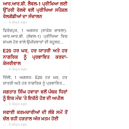
ਆਰ.ਆਰ.ਬੀ. ਲੈਵਲ-1 ਪ੍ਰੀਖਿਆ ਲਈ
ਉੱਤਰੀ ਰੇਲਵੇ ਵਲੋਂ ਪ੍ਰੀਖਿਆ ਸਪੈਸ਼ਲ
ਰੇਲਗੱਡੀਆਂ ਦਾ ਸੰਚਾਲਨ
. . . 6 days ago
ਫਿਰੋਜ਼ਪੁਰ, 1 ਅਗਸਤ (ਰਾਕੇਸ਼ ਚਾਵਲਾ)-
ਆਰ.ਆਰ.ਬੀ. (ਲੇਵਲ-1) ਪ੍ਰੀਖਿਆ ਵਿਚ
ਸ਼ਾਮਲ ਹੋਣ ਵਾਲੇ ਉਮੀਦਵਾਰਾਂ ਦੀ ਸਹੂਲਤ...
E20 ਹਰ ਘਰ, ਹਰ ਯਾਤਰੀ ਅਤੇ ਹਰ
ਨਾਗਰਿਕ ਨੂੰ ਪ੍ਰਭਾਵਿਤ ਕਰਦਾ-
ਕੇਜਰੀਵਾਲ
. . . 6 days ago
ਦਿੱਲੀ, 1 ਅਗਸਤ- E20 ਹਰ ਘਰ, ਹਰ
ਯਾਤਰੀ ਅਤੇ ਹਰ ਨਾਗਰਿਕ ਨੂੰ ਪ੍ਰਭਾਵਿਤ...
ਜਗਤਾਰ ਸਿੰਘ ਹਵਾਰਾ ਵਲੋਂ ਪੰਥਕ ਧਿਰਾਂ
ਨੂੰ ਇਕ ਮੰਚ 'ਤੇ ਇਕੱਠੇ ਹੋਣ ਦੀ ਅਪੀਲ
. . . 6 days ago
ਸਫਾਈ ਕਰਮਚਾਰੀਆਂ ਦੀ ਲੰਬੇ ਸਮੇਂ ਤੋਂ
ਚੱਲ ਰਹੀ ਹੜਤਾਲ ਅੱਜ ਖ਼ਤਮ ਹੋਈ
. . . 6 days ago