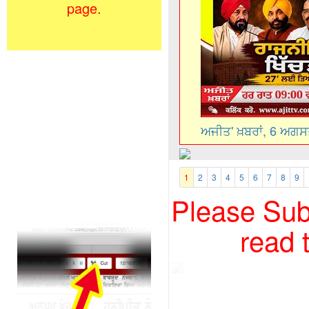
page.
ਅਜੀਤ' ਖ਼ਬਰਾਂ, 6 ਅਗ
1
2
3
4
5
6
7
8
9
Please Subs
read 