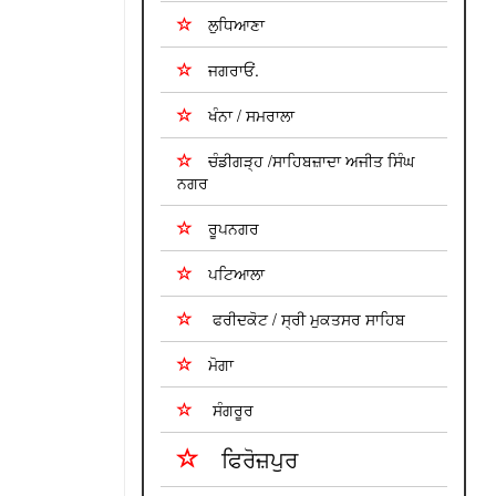
ਲੁਧਿਆਣਾ
ਜਗਰਾਓਂ.
ਖੰਨਾ / ਸਮਰਾਲਾ
ਚੰਡੀਗੜ੍ਹ /ਸਾਹਿਬਜ਼ਾਦਾ ਅਜੀਤ ਸਿੰਘ
ਨਗਰ
ਰੂਪਨਗਰ
ਪਟਿਆਲਾ
ਫਰੀਦਕੋਟ / ਸ੍ਰੀ ਮੁਕਤਸਰ ਸਾਹਿਬ
ਮੋਗਾ
ਸੰਗਰੂਰ
ਫਿਰੋਜ਼ਪੁਰ