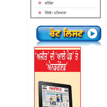
ਬਠਿੰਡਾ
ਦਿੱਲੀ / ਹਰਿਆਣਾ