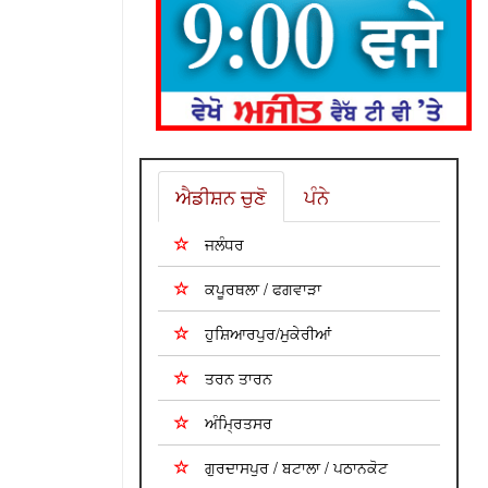
ਐਡੀਸ਼ਨ ਚੁਣੋ
ਪੰਨੇ
ਜਲੰਧਰ
ਕਪੂਰਥਲਾ / ਫਗਵਾੜਾ
ਹੁਸ਼ਿਆਰਪੁਰ/ਮੁਕੇਰੀਆਂ
ਤਰਨ ਤਾਰਨ
ਅੰਮ੍ਰਿਤਸਰ
ਗੁਰਦਾਸਪੁਰ / ਬਟਾਲਾ / ਪਠਾਨਕੋਟ