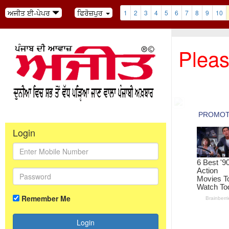
ਅਜੀਤ ਈ-ਪੇਪਰ
ਫਿਰੋਜ਼ਪੁਰ
1
2
3
4
5
6
7
8
9
10
Pleas
Login
Remember Me