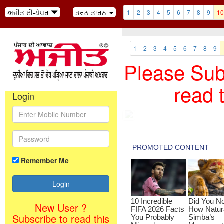
ਅਜੀਤ ਈ-ਪੇਪਰ
ਤਰਨ ਤਾਰਨ
1
2
3
4
5
6
7
8
9
10
1
2
3
4
5
6
7
8
9
Please Subs
read 
Login
Remember Me
New User ?
Subscribe to read this