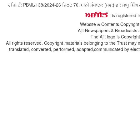
ਰਜਿ: ਨੰ: PB/JL-138/2024-26 ਜਿਲਦ 70, ਬਾਨੀ ਸੰਪਾਦਕ (ਸਵ:) ਡਾ: ਸਾਧੂ ਸ
is registered 
Website & Contents Copyrigh
Ajit Newspapers & Broadcasts 
The Ajit logo is Copyrig
All rights reserved. Copyright materials belonging to the Trust may 
translated, converted, performed, adapted,communicated by electro