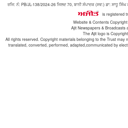
ਰਜਿ: ਨੰ: PB/JL-138/2024-26 ਜਿਲਦ 70, ਬਾਨੀ ਸੰਪਾਦਕ (ਸਵ:) ਡਾ: ਸਾਧੂ ਸ
is registered 
Website & Contents Copyrigh
Ajit Newspapers & Broadcasts 
The Ajit logo is Copyrig
All rights reserved. Copyright materials belonging to the Trust may 
translated, converted, performed, adapted,communicated by electro