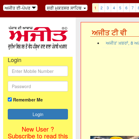
ਅਜੀਤ ਈ-ਪੇਪਰ
ਸ੍ਰੀ ਮੁਕਤਸਰ ਸਾਹਿਬ
1
2
3
4
5
6
7
ਅਜੀਤ ਟੀ ਵੀ
ਅਜੀਤ' ਖ਼ਬਰਾਂ, 8 
Login
Remember Me
New User ?
Subscribe to read this