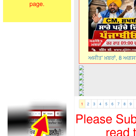
page.
ਅਜੀਤ' ਖ਼ਬਰਾਂ, 8 ਅਗ
1
2
3
4
5
6
7
8
9
Please Subs
read 