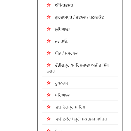
ਅੰਮ੍ਰਿਤਸਰ
ਗੁਰਦਾਸਪੁਰ / ਬਟਾਲਾ / ਪਠਾਨਕੋਟ
ਲੁਧਿਆਣਾ
ਜਗਰਾਓਂ.
ਖੰਨਾ / ਸਮਰਾਲਾ
ਚੰਡੀਗੜ੍ਹ /ਸਾਹਿਬਜ਼ਾਦਾ ਅਜੀਤ ਸਿੰਘ
ਨਗਰ
ਰੂਪਨਗਰ
ਪਟਿਆਲਾ
ਫ਼ਤਹਿਗੜ੍ਹ ਸਾਹਿਬ
ਫਰੀਦਕੋਟ / ਸ੍ਰੀ ਮੁਕਤਸਰ ਸਾਹਿਬ
ਮੋਗਾ