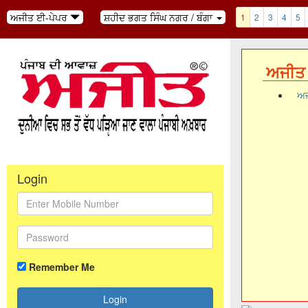
ਅਜੀਤ ਈ-ਪੇਪਰ
ਸ਼ਹੀਦ ਭਗਤ ਸਿੰਘ ਨਗਰ / ਬੰਗਾ
1
2
3
4
5
ਅਜੀਤ 
ਅਜ
Login
Remember Me