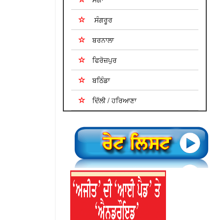
ਸੰਗਰੂਰ
ਬਰਨਾਲਾ
ਫਿਰੋਜ਼ਪੁਰ
ਬਠਿੰਡਾ
ਦਿੱਲੀ / ਹਰਿਆਣਾ