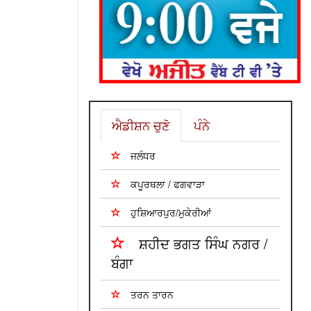
ਐਡੀਸ਼ਨ ਚੁਣੋ
ਪੰਨੇ
ਜਲੰਧਰ
ਕਪੂਰਥਲਾ / ਫਗਵਾੜਾ
ਹੁਸ਼ਿਆਰਪੁਰ/ਮੁਕੇਰੀਆਂ
ਸ਼ਹੀਦ ਭਗਤ ਸਿੰਘ ਨਗਰ /
ਬੰਗਾ
ਤਰਨ ਤਾਰਨ