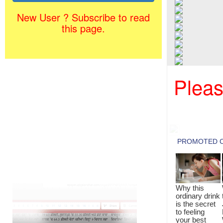
New User ? Subscribe to read
this page.
Pleas