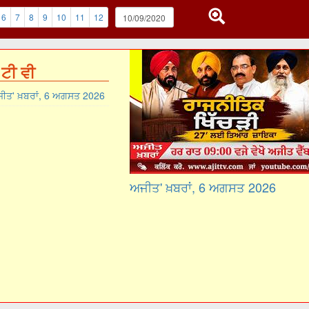
6
7
8
9
10
11
12
ਟੀ ਵੀ
ੀਤ' ਖ਼ਬਰਾਂ, 6 ਅਗਸਤ 2026
ਅਜੀਤ' ਖ਼ਬਰਾਂ, 6 ਅਗਸਤ 2026