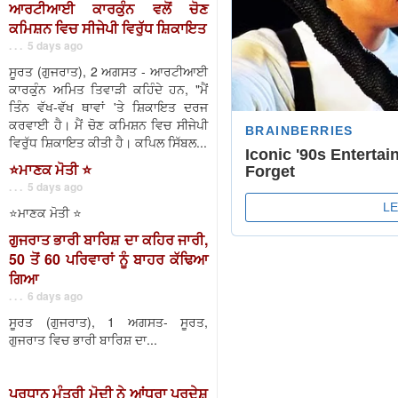
ਆਰਟੀਆਈ ਕਾਰਕੁੰਨ ਵਲੋਂ ਚੋਣ
ਕਮਿਸ਼ਨ ਵਿਚ ਸੀਜੇਪੀ ਵਿਰੁੱਧ ਸ਼ਿਕਾਇਤ
. . . 5 days ago
ਸੂਰਤ (ਗੁਜਰਾਤ), 2 ਅਗਸਤ - ਆਰਟੀਆਈ
ਕਾਰਕੁੰਨ ਅਮਿਤ ਤਿਵਾੜੀ ਕਹਿੰਦੇ ਹਨ, "ਮੈਂ
ਤਿੰਨ ਵੱਖ-ਵੱਖ ਥਾਵਾਂ 'ਤੇ ਸ਼ਿਕਾਇਤ ਦਰਜ
ਕਰਵਾਈ ਹੈ। ਮੈਂ ਚੋਣ ਕਮਿਸ਼ਨ ਵਿਚ ਸੀਜੇਪੀ
ਵਿਰੁੱਧ ਸ਼ਿਕਾਇਤ ਕੀਤੀ ਹੈ। ਕਪਿਲ ਸਿੱਬਲ...
⭐️ਮਾਣਕ ਮੋਤੀ ⭐️
. . . 5 days ago
⭐️ਮਾਣਕ ਮੋਤੀ ⭐️
ਗੁਜਰਾਤ ਭਾਰੀ ਬਾਰਿਸ਼ ਦਾ ਕਹਿਰ ਜਾਰੀ,
50 ਤੋਂ 60 ਪਰਿਵਾਰਾਂ ਨੂੰ ਬਾਹਰ ਕੱਢਿਆ
ਗਿਆ
. . . 6 days ago
ਸੂਰਤ (ਗੁਜਰਾਤ), 1 ਅਗਸਤ- ਸੂਰਤ,
ਗੁਜਰਾਤ ਵਿਚ ਭਾਰੀ ਬਾਰਿਸ਼ ਦਾ...
ਪ੍ਰਧਾਨ ਮੰਤਰੀ ਮੋਦੀ ਨੇ ਆਂਧਰਾ ਪ੍ਰਦੇਸ਼