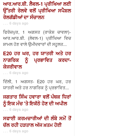
ਆਰ.ਆਰ.ਬੀ. ਲੈਵਲ-1 ਪ੍ਰੀਖਿਆ ਲਈ
ਉੱਤਰੀ ਰੇਲਵੇ ਵਲੋਂ ਪ੍ਰੀਖਿਆ ਸਪੈਸ਼ਲ
ਰੇਲਗੱਡੀਆਂ ਦਾ ਸੰਚਾਲਨ
. . . 6 days ago
ਫਿਰੋਜ਼ਪੁਰ, 1 ਅਗਸਤ (ਰਾਕੇਸ਼ ਚਾਵਲਾ)-
ਆਰ.ਆਰ.ਬੀ. (ਲੇਵਲ-1) ਪ੍ਰੀਖਿਆ ਵਿਚ
ਸ਼ਾਮਲ ਹੋਣ ਵਾਲੇ ਉਮੀਦਵਾਰਾਂ ਦੀ ਸਹੂਲਤ...
E20 ਹਰ ਘਰ, ਹਰ ਯਾਤਰੀ ਅਤੇ ਹਰ
ਨਾਗਰਿਕ ਨੂੰ ਪ੍ਰਭਾਵਿਤ ਕਰਦਾ-
ਕੇਜਰੀਵਾਲ
. . . 6 days ago
ਦਿੱਲੀ, 1 ਅਗਸਤ- E20 ਹਰ ਘਰ, ਹਰ
ਯਾਤਰੀ ਅਤੇ ਹਰ ਨਾਗਰਿਕ ਨੂੰ ਪ੍ਰਭਾਵਿਤ...
ਜਗਤਾਰ ਸਿੰਘ ਹਵਾਰਾ ਵਲੋਂ ਪੰਥਕ ਧਿਰਾਂ
ਨੂੰ ਇਕ ਮੰਚ 'ਤੇ ਇਕੱਠੇ ਹੋਣ ਦੀ ਅਪੀਲ
. . . 6 days ago
ਸਫਾਈ ਕਰਮਚਾਰੀਆਂ ਦੀ ਲੰਬੇ ਸਮੇਂ ਤੋਂ
ਚੱਲ ਰਹੀ ਹੜਤਾਲ ਅੱਜ ਖ਼ਤਮ ਹੋਈ
. . . 6 days ago