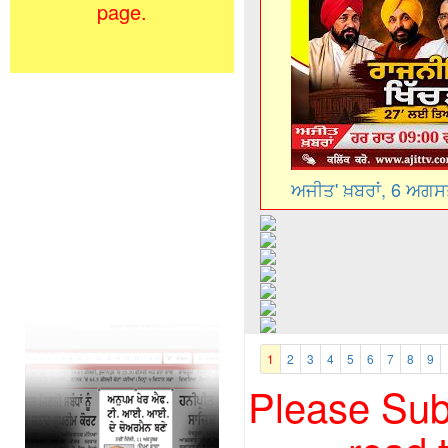
page.
ਅਜੀਤ' ਖ਼ਬਰਾਂ, 6 ਅਗ
1
2
3
4
5
6
7
8
9
Please Subs