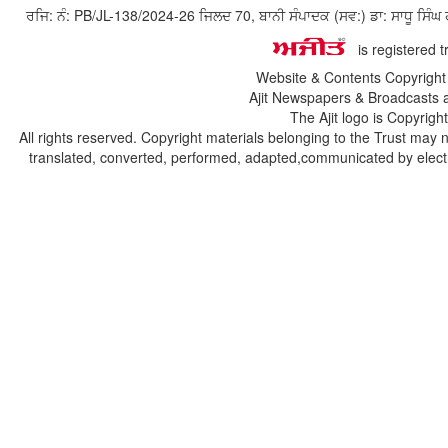
ਰਜਿ: ਨੰ: PB/JL-138/2024-26 ਜਿਲਦ 70, ਬਾਨੀ ਸੰਪਾਦਕ (ਸਵ:) ਡਾ: ਸਾਧੂ ਸ
is registered 
Website & Contents Copyrigh
Ajit Newspapers & Broadcasts 
The Ajit logo is Copyrig
All rights reserved. Copyright materials belonging to the Trust may 
translated, converted, performed, adapted,communicated by electro