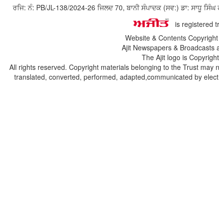
ਰਜਿ: ਨੰ: PB/JL-138/2024-26 ਜਿਲਦ 70, ਬਾਨੀ ਸੰਪਾਦਕ (ਸਵ:) ਡਾ: ਸਾਧੂ ਸ
is registered 
Website & Contents Copyrigh
Ajit Newspapers & Broadcasts 
The Ajit logo is Copyrig
All rights reserved. Copyright materials belonging to the Trust may 
translated, converted, performed, adapted,communicated by electro