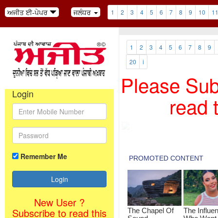
ਅਜੀਤ ਈ-ਪੇਪਰ
ਜਲੰਧਰ
1
2
3
4
5
6
7
8
9
10
1
1
2
3
4
5
6
7
8
9
20
i
Please Subs
Login
read 
Remember Me
New User ?
Subscribe to read this