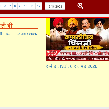
5
6
7
8
9
10
11
12
ਟੀ ਵੀ
ੀਤ' ਖ਼ਬਰਾਂ, 6 ਅਗਸਤ 2026
ਅਜੀਤ' ਖ਼ਬਰਾਂ, 6 ਅਗਸਤ 2026