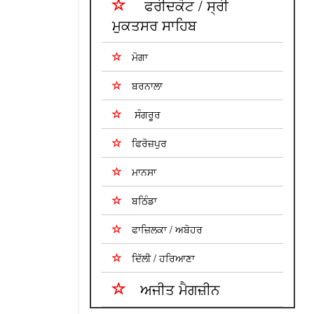
ਫਰੀਦਕੋਟ / ਸ੍ਰੀ
ਮੁਕਤਸਰ ਸਾਹਿਬ
ਮੋਗਾ
ਬਰਨਾਲਾ
ਸੰਗਰੂਰ
ਫਿਰੋਜ਼ਪੁਰ
ਮਾਨਸਾ
ਬਠਿੰਡਾ
ਫਾਜ਼ਿਲਕਾ / ਅਬੋਹਰ
ਦਿੱਲੀ / ਹਰਿਆਣਾ
ਅਜੀਤ ਮੈਗਜ਼ੀਨ