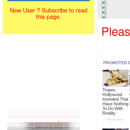
New User ? Subscribe to read
this page.
Pleas