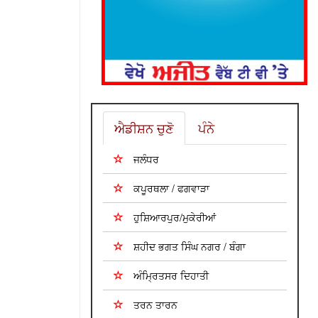
ਐਡੀਸ਼ਨ ਚੁਣੋ
ਪੰਨੇ
ਜਲੰਧਰ
ਕਪੂਰਥਲਾ / ਫਗਵਾੜਾ
ਹੁਸ਼ਿਆਰਪੁਰ/ਮੁਕੇਰੀਆਂ
ਸ਼ਹੀਦ ਭਗਤ ਸਿੰਘ ਨਗਰ / ਬੰਗਾ
ਅੰਮ੍ਰਿਤਸਰ ਦਿਹਾਤੀ
ਤਰਨ ਤਾਰਨ