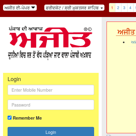
ਅਜੀਤ ਈ-ਪੇਪਰ
ਫਰੀਦਕੋਟ / ਸ੍ਰੀ ਮੁਕਤਸਰ ਸਾਹਿਬ
1
2
3
4
ਅਜੀਤ 
ਅਜ
Login
Remember Me