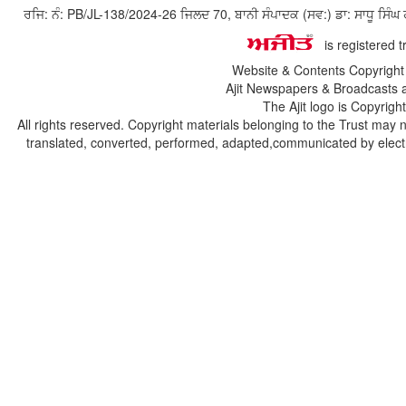
ਰਜਿ: ਨੰ: PB/JL-138/2024-26 ਜਿਲਦ 70, ਬਾਨੀ ਸੰਪਾਦਕ (ਸਵ:) ਡਾ: ਸਾਧੂ ਸ
is registered 
Website & Contents Copyrigh
Ajit Newspapers & Broadcasts 
The Ajit logo is Copyrig
All rights reserved. Copyright materials belonging to the Trust may 
translated, converted, performed, adapted,communicated by electro