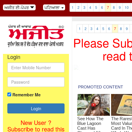
ਅਜੀਤ ਈ-ਪੇਪਰ
ਪਟਿਆਲਾ
1
2
3
4
5
6
7
8
9
10
1
2
3
4
5
6
7
8
9
Please Subs
read 
Login
Remember Me
New User ?
Subscribe to read this