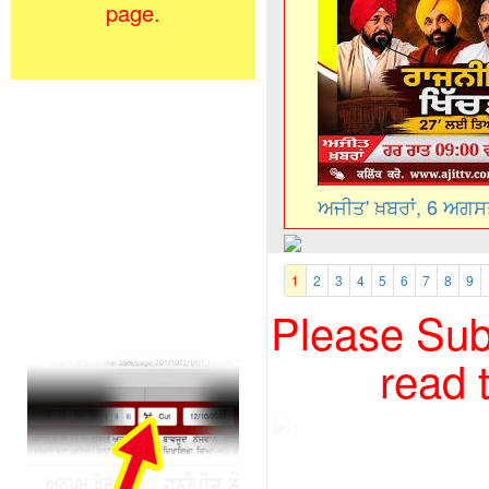
page.
ਅਜੀਤ' ਖ਼ਬਰਾਂ, 6 ਅਗ
1
2
3
4
5
6
7
8
9
Please Subs
read 