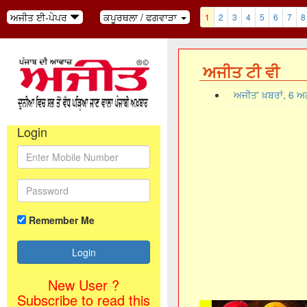
ਅਜੀਤ ਈ-ਪੇਪਰ
ਕਪੂਰਥਲਾ / ਫਗਵਾੜਾ
1
2
3
4
5
6
7
8
ਅਜੀਤ ਟੀ ਵੀ
ਅਜੀਤ' ਖ਼ਬਰਾਂ, 6 
Login
Remember Me
New User ?
Subscribe to read this