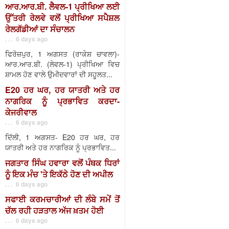
ਆਰ.ਆਰ.ਬੀ. ਲੈਵਲ-1 ਪ੍ਰੀਖਿਆ ਲਈ
ਉੱਤਰੀ ਰੇਲਵੇ ਵਲੋਂ ਪ੍ਰੀਖਿਆ ਸਪੈਸ਼ਲ
ਰੇਲਗੱਡੀਆਂ ਦਾ ਸੰਚਾਲਨ
. . . 6 days ago
ਫਿਰੋਜ਼ਪੁਰ, 1 ਅਗਸਤ (ਰਾਕੇਸ਼ ਚਾਵਲਾ)-
ਆਰ.ਆਰ.ਬੀ. (ਲੇਵਲ-1) ਪ੍ਰੀਖਿਆ ਵਿਚ
ਸ਼ਾਮਲ ਹੋਣ ਵਾਲੇ ਉਮੀਦਵਾਰਾਂ ਦੀ ਸਹੂਲਤ...
E20 ਹਰ ਘਰ, ਹਰ ਯਾਤਰੀ ਅਤੇ ਹਰ
ਨਾਗਰਿਕ ਨੂੰ ਪ੍ਰਭਾਵਿਤ ਕਰਦਾ-
ਕੇਜਰੀਵਾਲ
. . . 6 days ago
ਦਿੱਲੀ, 1 ਅਗਸਤ- E20 ਹਰ ਘਰ, ਹਰ
ਯਾਤਰੀ ਅਤੇ ਹਰ ਨਾਗਰਿਕ ਨੂੰ ਪ੍ਰਭਾਵਿਤ...
ਜਗਤਾਰ ਸਿੰਘ ਹਵਾਰਾ ਵਲੋਂ ਪੰਥਕ ਧਿਰਾਂ
ਨੂੰ ਇਕ ਮੰਚ 'ਤੇ ਇਕੱਠੇ ਹੋਣ ਦੀ ਅਪੀਲ
. . . 6 days ago
ਸਫਾਈ ਕਰਮਚਾਰੀਆਂ ਦੀ ਲੰਬੇ ਸਮੇਂ ਤੋਂ
ਚੱਲ ਰਹੀ ਹੜਤਾਲ ਅੱਜ ਖ਼ਤਮ ਹੋਈ
. . . 6 days ago