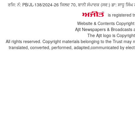
ਰਜਿ: ਨੰ: PB/JL-138/2024-26 ਜਿਲਦ 70, ਬਾਨੀ ਸੰਪਾਦਕ (ਸਵ:) ਡਾ: ਸਾਧੂ ਸ
is registered 
Website & Contents Copyrigh
Ajit Newspapers & Broadcasts 
The Ajit logo is Copyrig
All rights reserved. Copyright materials belonging to the Trust may 
translated, converted, performed, adapted,communicated by electro