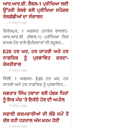
ਆਰ.ਆਰ.ਬੀ. ਲੈਵਲ-1 ਪ੍ਰੀਖਿਆ ਲਈ
ਉੱਤਰੀ ਰੇਲਵੇ ਵਲੋਂ ਪ੍ਰੀਖਿਆ ਸਪੈਸ਼ਲ
ਰੇਲਗੱਡੀਆਂ ਦਾ ਸੰਚਾਲਨ
. . . 6 days ago
ਫਿਰੋਜ਼ਪੁਰ, 1 ਅਗਸਤ (ਰਾਕੇਸ਼ ਚਾਵਲਾ)-
ਆਰ.ਆਰ.ਬੀ. (ਲੇਵਲ-1) ਪ੍ਰੀਖਿਆ ਵਿਚ
ਸ਼ਾਮਲ ਹੋਣ ਵਾਲੇ ਉਮੀਦਵਾਰਾਂ ਦੀ ਸਹੂਲਤ...
E20 ਹਰ ਘਰ, ਹਰ ਯਾਤਰੀ ਅਤੇ ਹਰ
ਨਾਗਰਿਕ ਨੂੰ ਪ੍ਰਭਾਵਿਤ ਕਰਦਾ-
ਕੇਜਰੀਵਾਲ
. . . 6 days ago
ਦਿੱਲੀ, 1 ਅਗਸਤ- E20 ਹਰ ਘਰ, ਹਰ
ਯਾਤਰੀ ਅਤੇ ਹਰ ਨਾਗਰਿਕ ਨੂੰ ਪ੍ਰਭਾਵਿਤ...
ਜਗਤਾਰ ਸਿੰਘ ਹਵਾਰਾ ਵਲੋਂ ਪੰਥਕ ਧਿਰਾਂ
ਨੂੰ ਇਕ ਮੰਚ 'ਤੇ ਇਕੱਠੇ ਹੋਣ ਦੀ ਅਪੀਲ
. . . 6 days ago
ਸਫਾਈ ਕਰਮਚਾਰੀਆਂ ਦੀ ਲੰਬੇ ਸਮੇਂ ਤੋਂ
ਚੱਲ ਰਹੀ ਹੜਤਾਲ ਅੱਜ ਖ਼ਤਮ ਹੋਈ
. . . 6 days ago