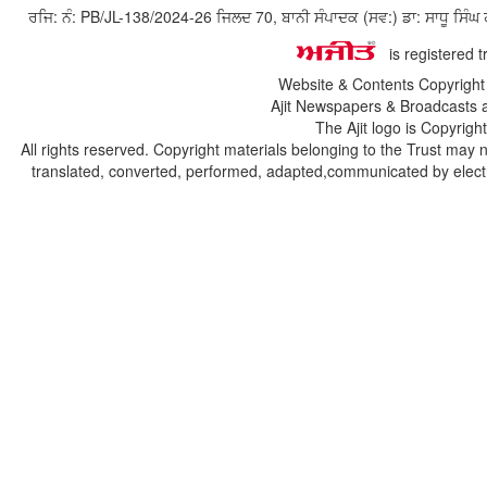
ਰਜਿ: ਨੰ: PB/JL-138/2024-26 ਜਿਲਦ 70, ਬਾਨੀ ਸੰਪਾਦਕ (ਸਵ:) ਡਾ: ਸਾਧੂ ਸ
is registered 
Website & Contents Copyrigh
Ajit Newspapers & Broadcasts 
The Ajit logo is Copyrig
All rights reserved. Copyright materials belonging to the Trust may 
translated, converted, performed, adapted,communicated by electro