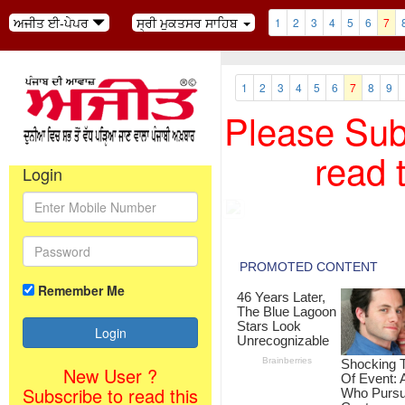
ਅਜੀਤ ਈ-ਪੇਪਰ
ਸ੍ਰੀ ਮੁਕਤਸਰ ਸਾਹਿਬ
1
2
3
4
5
6
7
1
2
3
4
5
6
7
8
9
Please Subs
read 
Login
Remember Me
New User ?
Subscribe to read this