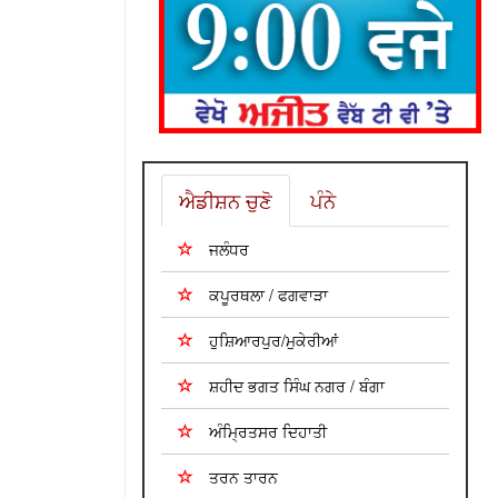
ਐਡੀਸ਼ਨ ਚੁਣੋ
ਪੰਨੇ
ਜਲੰਧਰ
ਕਪੂਰਥਲਾ / ਫਗਵਾੜਾ
ਹੁਸ਼ਿਆਰਪੁਰ/ਮੁਕੇਰੀਆਂ
ਸ਼ਹੀਦ ਭਗਤ ਸਿੰਘ ਨਗਰ / ਬੰਗਾ
ਅੰਮ੍ਰਿਤਸਰ ਦਿਹਾਤੀ
ਤਰਨ ਤਾਰਨ