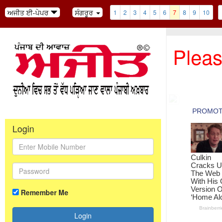
ਅਜੀਤ ਈ-ਪੇਪਰ
ਸੰਗਰੂਰ
1
2
3
4
5
6
7
8
9
10
Pleas
Login
Remember Me