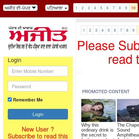
ਅਜੀਤ ਈ-ਪੇਪਰ
ਪਟਿਆਲਾ
1
2
3
4
5
6
7
8
9
10
1
2
3
4
5
6
7
8
9
Please Subs
read 
Login
Remember Me
New User ?
Subscribe to read this