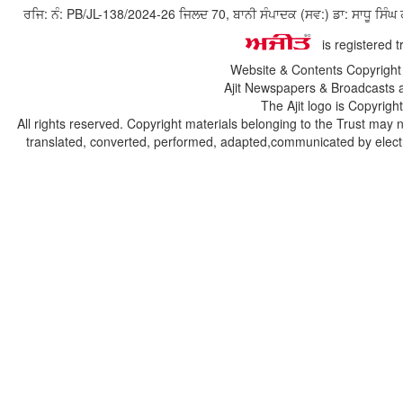
ਰਜਿ: ਨੰ: PB/JL-138/2024-26 ਜਿਲਦ 70, ਬਾਨੀ ਸੰਪਾਦਕ (ਸਵ:) ਡਾ: ਸਾਧੂ ਸ
is registered 
Website & Contents Copyrigh
Ajit Newspapers & Broadcasts 
The Ajit logo is Copyrig
All rights reserved. Copyright materials belonging to the Trust may 
translated, converted, performed, adapted,communicated by electro