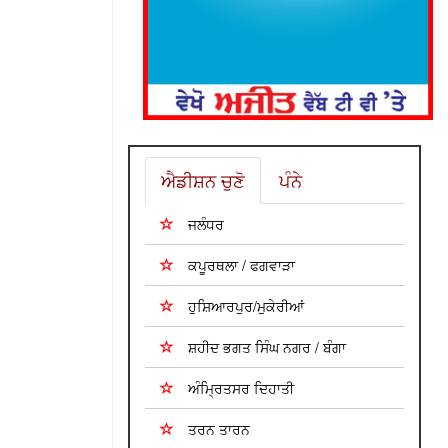
ਐਡੀਸ਼ਨ ਚੁਣੋ
ਪੰਨੇ
ਜਲੰਧਰ
ਕਪੂਰਥਲਾ / ਫਗਵਾੜਾ
ਹੁਸ਼ਿਆਰਪੁਰ/ਮੁਕੇਰੀਆਂ
ਸ਼ਹੀਦ ਭਗਤ ਸਿੰਘ ਨਗਰ / ਬੰਗਾ
ਅੰਮ੍ਰਿਤਸਰ ਦਿਹਾਤੀ
ਤਰਨ ਤਾਰਨ