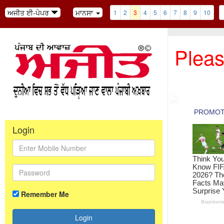
ਅਜੀਤ ਈ-ਪੇਪਰ
ਮਾਨਸਾ
1
2
3
4
5
6
7
8
9
10
Pleas
Login
Remember Me