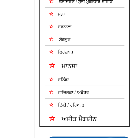
ਫਰੀਦਕੋਟ / ਸ੍ਰੀ ਮੁਕਤਸਰ ਸਾਹਿਬ
ਮੋਗਾ
ਬਰਨਾਲਾ
ਸੰਗਰੂਰ
ਫਿਰੋਜ਼ਪੁਰ
ਮਾਨਸਾ
ਬਠਿੰਡਾ
ਫਾਜ਼ਿਲਕਾ / ਅਬੋਹਰ
ਦਿੱਲੀ / ਹਰਿਆਣਾ
ਅਜੀਤ ਮੈਗਜ਼ੀਨ