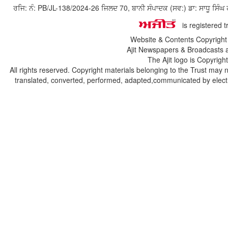
ਰਜਿ: ਨੰ: PB/JL-138/2024-26 ਜਿਲਦ 70, ਬਾਨੀ ਸੰਪਾਦਕ (ਸਵ:) ਡਾ: ਸਾਧੂ ਸ
is registered 
Website & Contents Copyrigh
Ajit Newspapers & Broadcasts 
The Ajit logo is Copyrig
All rights reserved. Copyright materials belonging to the Trust may 
translated, converted, performed, adapted,communicated by electro