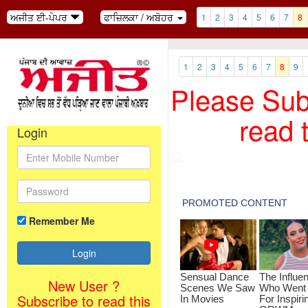
ਅਜੀਤ ਈ-ਪੇਪਰ
ਫਾਜ਼ਿਲਕਾ / ਅਬੋਹਰ
1
2
3
4
5
6
7
8
1
2
3
4
5
6
7
8
9
Please Subs
read 
Login
Remember Me
New User ?
Subscribe to read this