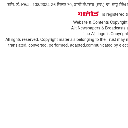
ਰਜਿ: ਨੰ: PB/JL-138/2024-26 ਜਿਲਦ 70, ਬਾਨੀ ਸੰਪਾਦਕ (ਸਵ:) ਡਾ: ਸਾਧੂ ਸ
is registered 
Website & Contents Copyrigh
Ajit Newspapers & Broadcasts 
The Ajit logo is Copyrig
All rights reserved. Copyright materials belonging to the Trust may 
translated, converted, performed, adapted,communicated by electro