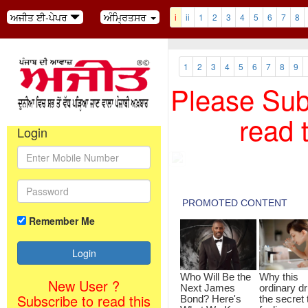
ਅਜੀਤ ਈ-ਪੇਪਰ
ਅੰਮ੍ਰਿਤਸਰ
i
ii
1
2
3
4
5
6
7
8
1
2
3
4
5
6
7
8
9
Please Subs
read 
Login
Remember Me
New User ?
Subscribe to read this