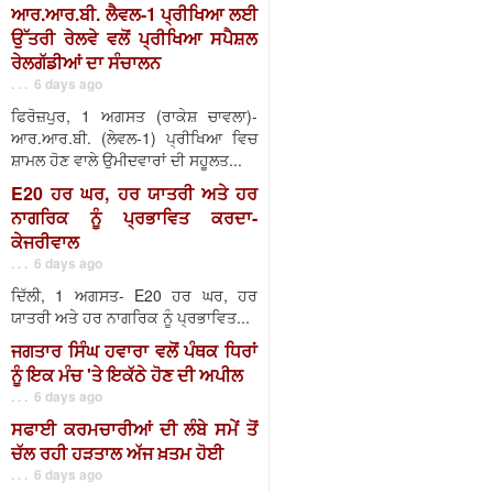
ਆਰ.ਆਰ.ਬੀ. ਲੈਵਲ-1 ਪ੍ਰੀਖਿਆ ਲਈ
ਉੱਤਰੀ ਰੇਲਵੇ ਵਲੋਂ ਪ੍ਰੀਖਿਆ ਸਪੈਸ਼ਲ
ਰੇਲਗੱਡੀਆਂ ਦਾ ਸੰਚਾਲਨ
. . . 6 days ago
ਫਿਰੋਜ਼ਪੁਰ, 1 ਅਗਸਤ (ਰਾਕੇਸ਼ ਚਾਵਲਾ)-
ਆਰ.ਆਰ.ਬੀ. (ਲੇਵਲ-1) ਪ੍ਰੀਖਿਆ ਵਿਚ
ਸ਼ਾਮਲ ਹੋਣ ਵਾਲੇ ਉਮੀਦਵਾਰਾਂ ਦੀ ਸਹੂਲਤ...
E20 ਹਰ ਘਰ, ਹਰ ਯਾਤਰੀ ਅਤੇ ਹਰ
ਨਾਗਰਿਕ ਨੂੰ ਪ੍ਰਭਾਵਿਤ ਕਰਦਾ-
ਕੇਜਰੀਵਾਲ
. . . 6 days ago
ਦਿੱਲੀ, 1 ਅਗਸਤ- E20 ਹਰ ਘਰ, ਹਰ
ਯਾਤਰੀ ਅਤੇ ਹਰ ਨਾਗਰਿਕ ਨੂੰ ਪ੍ਰਭਾਵਿਤ...
ਜਗਤਾਰ ਸਿੰਘ ਹਵਾਰਾ ਵਲੋਂ ਪੰਥਕ ਧਿਰਾਂ
ਨੂੰ ਇਕ ਮੰਚ 'ਤੇ ਇਕੱਠੇ ਹੋਣ ਦੀ ਅਪੀਲ
. . . 6 days ago
ਸਫਾਈ ਕਰਮਚਾਰੀਆਂ ਦੀ ਲੰਬੇ ਸਮੇਂ ਤੋਂ
ਚੱਲ ਰਹੀ ਹੜਤਾਲ ਅੱਜ ਖ਼ਤਮ ਹੋਈ
. . . 6 days ago