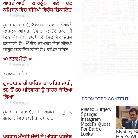
ਆਰਟੀਆਈ ਕਾਰਕੁੰਨ ਵਲੋਂ ਚੋਣ
ਕਮਿਸ਼ਨ ਵਿਚ ਸੀਜੇਪੀ ਵਿਰੁੱਧ ਸ਼ਿਕਾਇਤ
. . . 5 days ago
ਸੂਰਤ (ਗੁਜਰਾਤ), 2 ਅਗਸਤ - ਆਰਟੀਆਈ
ਕਾਰਕੁੰਨ ਅਮਿਤ ਤਿਵਾੜੀ ਕਹਿੰਦੇ ਹਨ, "ਮੈਂ
ਤਿੰਨ ਵੱਖ-ਵੱਖ ਥਾਵਾਂ 'ਤੇ ਸ਼ਿਕਾਇਤ ਦਰਜ
ਕਰਵਾਈ ਹੈ। ਮੈਂ ਚੋਣ ਕਮਿਸ਼ਨ ਵਿਚ ਸੀਜੇਪੀ
ਵਿਰੁੱਧ ਸ਼ਿਕਾਇਤ ਕੀਤੀ ਹੈ। ਕਪਿਲ ਸਿੱਬਲ...
⭐️ਮਾਣਕ ਮੋਤੀ ⭐️
. . . 5 days ago
⭐️ਮਾਣਕ ਮੋਤੀ ⭐️
ਗੁਜਰਾਤ ਭਾਰੀ ਬਾਰਿਸ਼ ਦਾ ਕਹਿਰ ਜਾਰੀ,
50 ਤੋਂ 60 ਪਰਿਵਾਰਾਂ ਨੂੰ ਬਾਹਰ ਕੱਢਿਆ
ਗਿਆ
. . . 6 days ago
ਸੂਰਤ (ਗੁਜਰਾਤ), 1 ਅਗਸਤ- ਸੂਰਤ,
ਗੁਜਰਾਤ ਵਿਚ ਭਾਰੀ ਬਾਰਿਸ਼ ਦਾ...
ਪ੍ਰਧਾਨ ਮੰਤਰੀ ਮੋਦੀ ਨੇ ਆਂਧਰਾ ਪ੍ਰਦੇਸ਼