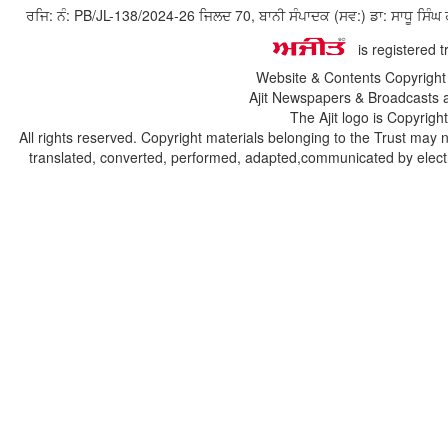
ਰਜਿ: ਨੰ: PB/JL-138/2024-26 ਜਿਲਦ 70, ਬਾਨੀ ਸੰਪਾਦਕ (ਸਵ:) ਡਾ: ਸਾਧੂ ਸ
is registered 
Website & Contents Copyrigh
Ajit Newspapers & Broadcasts 
The Ajit logo is Copyrig
All rights reserved. Copyright materials belonging to the Trust may 
translated, converted, performed, adapted,communicated by electro