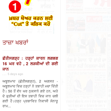
ਤਾਜ਼ਾ ਖਬਰਾਂ
ਛੱਤੀਸਗੜ੍ਹ : ਹੜ੍ਹਾਂ ਕਾਰਨ ਲਗਭਗ
16 ਘਰ ਵਹੇ , 2 ਲੜਕੀਆਂ ਦੀ ਗਈ
ਜਾਨ
. . . 5 days ago
ਅਬੂਝਮਾਦ (ਛੱਤੀਸਗੜ੍ਹ), 2 ਅਗਸਤ -
ਅਬੂਝਮਾਦ ਵਿਚ ਹੜ੍ਹਾਂ ਨੇ ਤਬਾਹੀ ਮਚਾ ਦਿੱਤੀ
ਹੈ। 50 ਤੋਂ ਵੱਧ ਘਰ ਨੁਕਸਾਨੇ ਗਏ ਹਨ, ਅਤੇ
ਦੋ ਕੁੜੀਆਂ ਦੀ ਇਸ ਤਬਾਹੀ ਵਿਚ ਜਾਨ ਚਲੀ
ਗਈ ਹੈ।ਹੜ੍ਹ ਪ੍ਰਭਾਵਿਤ ਨਿਵਾਸੀ ਸੋਨਾਰੂ
ਰਾਮ...