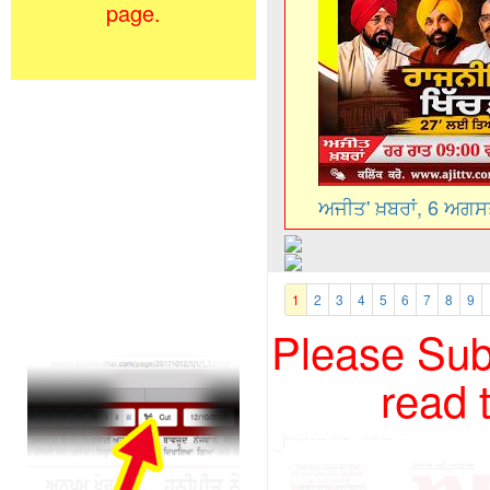
page.
ਅਜੀਤ' ਖ਼ਬਰਾਂ, 6 ਅਗ
1
2
3
4
5
6
7
8
9
Please Subs
read 