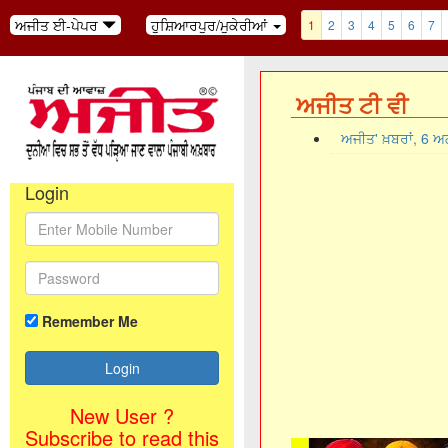
ਅਜੀਤ ਈ-ਪੇਪਰ
ਹੁਸ਼ਿਆਰਪੁਰ/ਮੁਕੇਰੀਆਂ
1
2
3
4
5
6
7
ਅਜੀਤ ਟੀ ਵੀ
ਅਜੀਤ' ਖ਼ਬਰਾਂ, 6 
Login
Remember Me
New User ?
Subscribe to read this