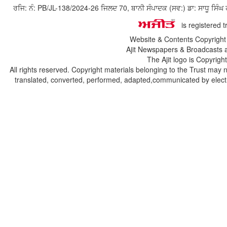
ਰਜਿ: ਨੰ: PB/JL-138/2024-26 ਜਿਲਦ 70, ਬਾਨੀ ਸੰਪਾਦਕ (ਸਵ:) ਡਾ: ਸਾਧੂ ਸ
is registered 
Website & Contents Copyrigh
Ajit Newspapers & Broadcasts 
The Ajit logo is Copyrig
All rights reserved. Copyright materials belonging to the Trust may 
translated, converted, performed, adapted,communicated by electro