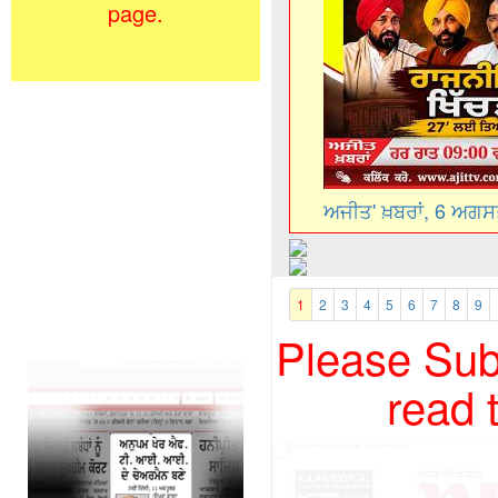
page.
ਅਜੀਤ' ਖ਼ਬਰਾਂ, 6 ਅਗ
1
2
3
4
5
6
7
8
9
Please Subs
read 