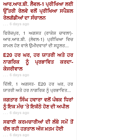
ਆਰ.ਆਰ.ਬੀ. ਲੈਵਲ-1 ਪ੍ਰੀਖਿਆ ਲਈ
ਉੱਤਰੀ ਰੇਲਵੇ ਵਲੋਂ ਪ੍ਰੀਖਿਆ ਸਪੈਸ਼ਲ
ਰੇਲਗੱਡੀਆਂ ਦਾ ਸੰਚਾਲਨ
. . . 6 days ago
ਫਿਰੋਜ਼ਪੁਰ, 1 ਅਗਸਤ (ਰਾਕੇਸ਼ ਚਾਵਲਾ)-
ਆਰ.ਆਰ.ਬੀ. (ਲੇਵਲ-1) ਪ੍ਰੀਖਿਆ ਵਿਚ
ਸ਼ਾਮਲ ਹੋਣ ਵਾਲੇ ਉਮੀਦਵਾਰਾਂ ਦੀ ਸਹੂਲਤ...
E20 ਹਰ ਘਰ, ਹਰ ਯਾਤਰੀ ਅਤੇ ਹਰ
ਨਾਗਰਿਕ ਨੂੰ ਪ੍ਰਭਾਵਿਤ ਕਰਦਾ-
ਕੇਜਰੀਵਾਲ
. . . 6 days ago
ਦਿੱਲੀ, 1 ਅਗਸਤ- E20 ਹਰ ਘਰ, ਹਰ
ਯਾਤਰੀ ਅਤੇ ਹਰ ਨਾਗਰਿਕ ਨੂੰ ਪ੍ਰਭਾਵਿਤ...
ਜਗਤਾਰ ਸਿੰਘ ਹਵਾਰਾ ਵਲੋਂ ਪੰਥਕ ਧਿਰਾਂ
ਨੂੰ ਇਕ ਮੰਚ 'ਤੇ ਇਕੱਠੇ ਹੋਣ ਦੀ ਅਪੀਲ
. . . 6 days ago
ਸਫਾਈ ਕਰਮਚਾਰੀਆਂ ਦੀ ਲੰਬੇ ਸਮੇਂ ਤੋਂ
ਚੱਲ ਰਹੀ ਹੜਤਾਲ ਅੱਜ ਖ਼ਤਮ ਹੋਈ
. . . 6 days ago