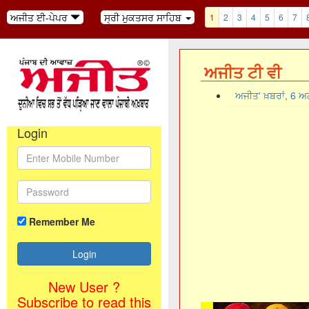
ਅਜੀਤ ਈ-ਪੇਪਰ
ਸ੍ਰੀ ਮੁਕਤਸਰ ਸਾਹਿਬ
1
2
3
4
5
6
7
ਅਜੀਤ ਟੀ ਵੀ
ਅਜੀਤ' ਖ਼ਬਰਾਂ, 6 
Login
Remember Me
New User ?
Subscribe to read this