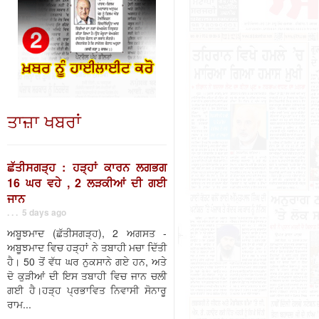
ਤਾਜ਼ਾ ਖਬਰਾਂ
ਛੱਤੀਸਗੜ੍ਹ : ਹੜ੍ਹਾਂ ਕਾਰਨ ਲਗਭਗ
16 ਘਰ ਵਹੇ , 2 ਲੜਕੀਆਂ ਦੀ ਗਈ
ਜਾਨ
. . . 5 days ago
ਅਬੂਝਮਾਦ (ਛੱਤੀਸਗੜ੍ਹ), 2 ਅਗਸਤ -
ਅਬੂਝਮਾਦ ਵਿਚ ਹੜ੍ਹਾਂ ਨੇ ਤਬਾਹੀ ਮਚਾ ਦਿੱਤੀ
ਹੈ। 50 ਤੋਂ ਵੱਧ ਘਰ ਨੁਕਸਾਨੇ ਗਏ ਹਨ, ਅਤੇ
ਦੋ ਕੁੜੀਆਂ ਦੀ ਇਸ ਤਬਾਹੀ ਵਿਚ ਜਾਨ ਚਲੀ
ਗਈ ਹੈ।ਹੜ੍ਹ ਪ੍ਰਭਾਵਿਤ ਨਿਵਾਸੀ ਸੋਨਾਰੂ
ਰਾਮ...