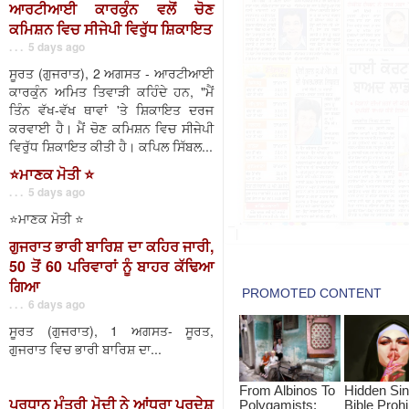
ਆਰਟੀਆਈ ਕਾਰਕੁੰਨ ਵਲੋਂ ਚੋਣ
ਕਮਿਸ਼ਨ ਵਿਚ ਸੀਜੇਪੀ ਵਿਰੁੱਧ ਸ਼ਿਕਾਇਤ
. . . 5 days ago
ਸੂਰਤ (ਗੁਜਰਾਤ), 2 ਅਗਸਤ - ਆਰਟੀਆਈ
ਕਾਰਕੁੰਨ ਅਮਿਤ ਤਿਵਾੜੀ ਕਹਿੰਦੇ ਹਨ, "ਮੈਂ
ਤਿੰਨ ਵੱਖ-ਵੱਖ ਥਾਵਾਂ 'ਤੇ ਸ਼ਿਕਾਇਤ ਦਰਜ
ਕਰਵਾਈ ਹੈ। ਮੈਂ ਚੋਣ ਕਮਿਸ਼ਨ ਵਿਚ ਸੀਜੇਪੀ
ਵਿਰੁੱਧ ਸ਼ਿਕਾਇਤ ਕੀਤੀ ਹੈ। ਕਪਿਲ ਸਿੱਬਲ...
⭐️ਮਾਣਕ ਮੋਤੀ ⭐️
. . . 5 days ago
⭐️ਮਾਣਕ ਮੋਤੀ ⭐️
ਗੁਜਰਾਤ ਭਾਰੀ ਬਾਰਿਸ਼ ਦਾ ਕਹਿਰ ਜਾਰੀ,
50 ਤੋਂ 60 ਪਰਿਵਾਰਾਂ ਨੂੰ ਬਾਹਰ ਕੱਢਿਆ
ਗਿਆ
. . . 6 days ago
ਸੂਰਤ (ਗੁਜਰਾਤ), 1 ਅਗਸਤ- ਸੂਰਤ,
ਗੁਜਰਾਤ ਵਿਚ ਭਾਰੀ ਬਾਰਿਸ਼ ਦਾ...
ਪ੍ਰਧਾਨ ਮੰਤਰੀ ਮੋਦੀ ਨੇ ਆਂਧਰਾ ਪ੍ਰਦੇਸ਼