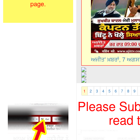
page.
ਅਜੀਤ' ਖ਼ਬਰਾਂ, 7 ਅਗ
1
2
3
4
5
6
7
8
9
Please Subs
read 