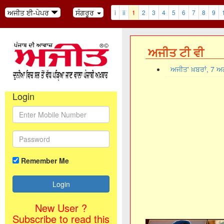
ਅਜੀਤ ਈ-ਪੇਪਰ
ਸੰਗਰੂਰ
i
ii
1
2
3
4
5
6
7
8
9
ਅਜੀਤ ਟੀ ਵੀ
ਅਜੀਤ' ਖ਼ਬਰਾਂ, 7 
Login
Remember Me
New User ?
Subscribe to read this