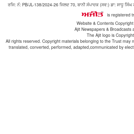
ਰਜਿ: ਨੰ: PB/JL-138/2024-26 ਜਿਲਦ 70, ਬਾਨੀ ਸੰਪਾਦਕ (ਸਵ:) ਡਾ: ਸਾਧੂ ਸ
is registered 
Website & Contents Copyrigh
Ajit Newspapers & Broadcasts 
The Ajit logo is Copyrig
All rights reserved. Copyright materials belonging to the Trust may 
translated, converted, performed, adapted,communicated by electro