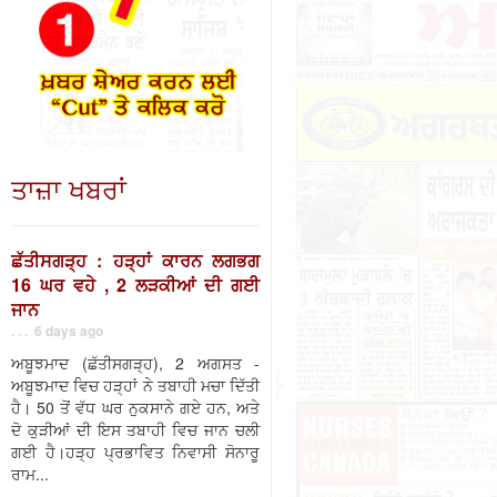
ਤਾਜ਼ਾ ਖਬਰਾਂ
ਛੱਤੀਸਗੜ੍ਹ : ਹੜ੍ਹਾਂ ਕਾਰਨ ਲਗਭਗ
16 ਘਰ ਵਹੇ , 2 ਲੜਕੀਆਂ ਦੀ ਗਈ
ਜਾਨ
. . . 6 days ago
ਅਬੂਝਮਾਦ (ਛੱਤੀਸਗੜ੍ਹ), 2 ਅਗਸਤ -
ਅਬੂਝਮਾਦ ਵਿਚ ਹੜ੍ਹਾਂ ਨੇ ਤਬਾਹੀ ਮਚਾ ਦਿੱਤੀ
ਹੈ। 50 ਤੋਂ ਵੱਧ ਘਰ ਨੁਕਸਾਨੇ ਗਏ ਹਨ, ਅਤੇ
ਦੋ ਕੁੜੀਆਂ ਦੀ ਇਸ ਤਬਾਹੀ ਵਿਚ ਜਾਨ ਚਲੀ
ਗਈ ਹੈ।ਹੜ੍ਹ ਪ੍ਰਭਾਵਿਤ ਨਿਵਾਸੀ ਸੋਨਾਰੂ
ਰਾਮ...