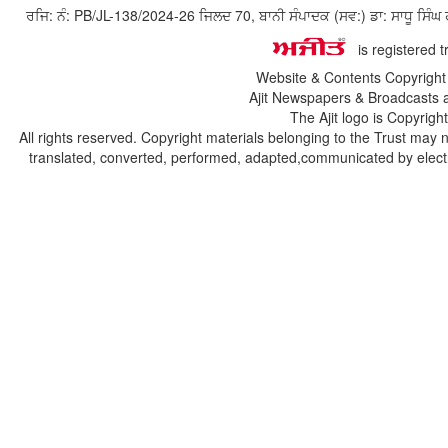
ਰਜਿ: ਨੰ: PB/JL-138/2024-26 ਜਿਲਦ 70, ਬਾਨੀ ਸੰਪਾਦਕ (ਸਵ:) ਡਾ: ਸਾਧੂ ਸ
is registered 
Website & Contents Copyrigh
Ajit Newspapers & Broadcasts 
The Ajit logo is Copyrig
All rights reserved. Copyright materials belonging to the Trust may 
translated, converted, performed, adapted,communicated by electro