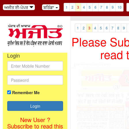
ਅਜੀਤ ਈ-ਪੇਪਰ
ਬਠਿੰਡਾ
1
2
3
4
5
6
7
8
9
10
1
2
3
4
5
6
7
8
9
Please Subs
read 
Login
Remember Me
New User ?
Subscribe to read this