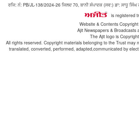
ਰਜਿ: ਨੰ: PB/JL-138/2024-26 ਜਿਲਦ 70, ਬਾਨੀ ਸੰਪਾਦਕ (ਸਵ:) ਡਾ: ਸਾਧੂ ਸ
is registered 
Website & Contents Copyrigh
Ajit Newspapers & Broadcasts 
The Ajit logo is Copyrig
All rights reserved. Copyright materials belonging to the Trust may 
translated, converted, performed, adapted,communicated by electro