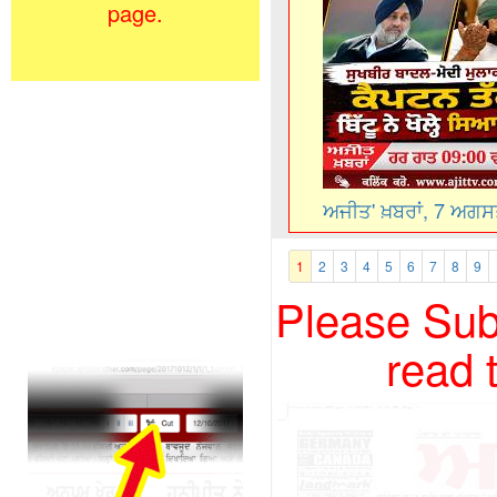
page.
ਅਜੀਤ' ਖ਼ਬਰਾਂ, 7 ਅਗ
1
2
3
4
5
6
7
8
9
Please Subs
read 