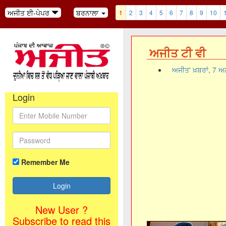
ਅਜੀਤ ਈ-ਪੇਪਰ
ਬਰਨਾਲਾ
1
2
3
4
5
6
7
8
9
10
ਅਜੀਤ ਟੀ ਵੀ
ਅਜੀਤ' ਖ਼ਬਰਾਂ, 7 
Login
Remember Me
New User ?
Subscribe to read this