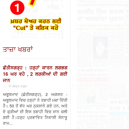
ਤਾਜ਼ਾ ਖਬਰਾਂ
ਛੱਤੀਸਗੜ੍ਹ : ਹੜ੍ਹਾਂ ਕਾਰਨ ਲਗਭਗ
16 ਘਰ ਵਹੇ , 2 ਲੜਕੀਆਂ ਦੀ ਗਈ
ਜਾਨ
. . . 6 days ago
ਅਬੂਝਮਾਦ (ਛੱਤੀਸਗੜ੍ਹ), 2 ਅਗਸਤ -
ਅਬੂਝਮਾਦ ਵਿਚ ਹੜ੍ਹਾਂ ਨੇ ਤਬਾਹੀ ਮਚਾ ਦਿੱਤੀ
ਹੈ। 50 ਤੋਂ ਵੱਧ ਘਰ ਨੁਕਸਾਨੇ ਗਏ ਹਨ, ਅਤੇ
ਦੋ ਕੁੜੀਆਂ ਦੀ ਇਸ ਤਬਾਹੀ ਵਿਚ ਜਾਨ ਚਲੀ
ਗਈ ਹੈ।ਹੜ੍ਹ ਪ੍ਰਭਾਵਿਤ ਨਿਵਾਸੀ ਸੋਨਾਰੂ
ਰਾਮ...