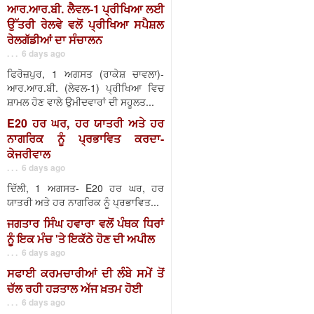
ਆਰ.ਆਰ.ਬੀ. ਲੈਵਲ-1 ਪ੍ਰੀਖਿਆ ਲਈ
ਉੱਤਰੀ ਰੇਲਵੇ ਵਲੋਂ ਪ੍ਰੀਖਿਆ ਸਪੈਸ਼ਲ
ਰੇਲਗੱਡੀਆਂ ਦਾ ਸੰਚਾਲਨ
. . . 6 days ago
ਫਿਰੋਜ਼ਪੁਰ, 1 ਅਗਸਤ (ਰਾਕੇਸ਼ ਚਾਵਲਾ)-
ਆਰ.ਆਰ.ਬੀ. (ਲੇਵਲ-1) ਪ੍ਰੀਖਿਆ ਵਿਚ
ਸ਼ਾਮਲ ਹੋਣ ਵਾਲੇ ਉਮੀਦਵਾਰਾਂ ਦੀ ਸਹੂਲਤ...
E20 ਹਰ ਘਰ, ਹਰ ਯਾਤਰੀ ਅਤੇ ਹਰ
ਨਾਗਰਿਕ ਨੂੰ ਪ੍ਰਭਾਵਿਤ ਕਰਦਾ-
ਕੇਜਰੀਵਾਲ
. . . 6 days ago
ਦਿੱਲੀ, 1 ਅਗਸਤ- E20 ਹਰ ਘਰ, ਹਰ
ਯਾਤਰੀ ਅਤੇ ਹਰ ਨਾਗਰਿਕ ਨੂੰ ਪ੍ਰਭਾਵਿਤ...
ਜਗਤਾਰ ਸਿੰਘ ਹਵਾਰਾ ਵਲੋਂ ਪੰਥਕ ਧਿਰਾਂ
ਨੂੰ ਇਕ ਮੰਚ 'ਤੇ ਇਕੱਠੇ ਹੋਣ ਦੀ ਅਪੀਲ
. . . 6 days ago
ਸਫਾਈ ਕਰਮਚਾਰੀਆਂ ਦੀ ਲੰਬੇ ਸਮੇਂ ਤੋਂ
ਚੱਲ ਰਹੀ ਹੜਤਾਲ ਅੱਜ ਖ਼ਤਮ ਹੋਈ
. . . 6 days ago