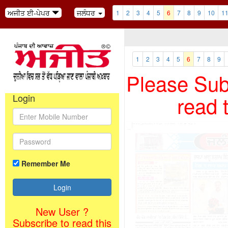
ਅਜੀਤ ਈ-ਪੇਪਰ
ਜਲੰਧਰ
1
2
3
4
5
6
7
8
9
10
1
1
2
3
4
5
6
7
8
9
Please Subs
read 
Login
Remember Me
New User ?
Subscribe to read this