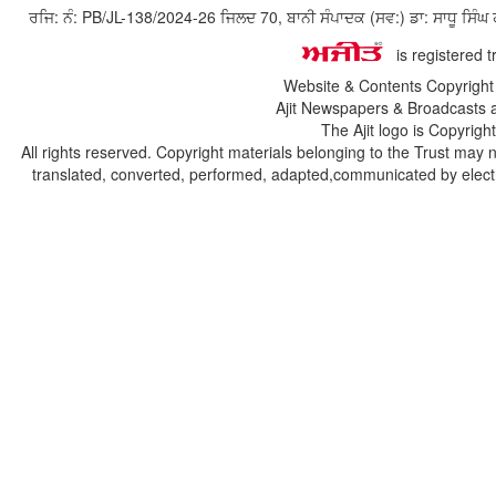
ਰਜਿ: ਨੰ: PB/JL-138/2024-26 ਜਿਲਦ 70, ਬਾਨੀ ਸੰਪਾਦਕ (ਸਵ:) ਡਾ: ਸਾਧੂ ਸ
is registered 
Website & Contents Copyrigh
Ajit Newspapers & Broadcasts 
The Ajit logo is Copyrig
All rights reserved. Copyright materials belonging to the Trust may 
translated, converted, performed, adapted,communicated by electro