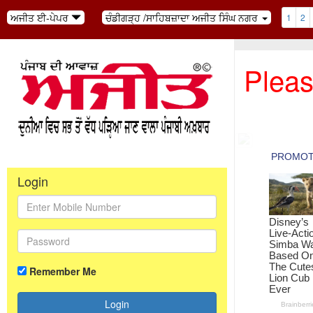
ਅਜੀਤ ਈ-ਪੇਪਰ
ਚੰਡੀਗੜ੍ਹ /ਸਾਹਿਬਜ਼ਾਦਾ ਅਜੀਤ ਸਿੰਘ ਨਗਰ
1
2
Pleas
Login
Remember Me