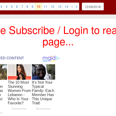
3
4
5
6
7
8
9
10
11
12
13
14
i
ii
e Subscribe / Login to rea
page...