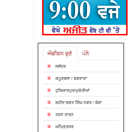
ਐਡੀਸ਼ਨ ਚੁਣੋ
ਪੰਨੇ
ਜਲੰਧਰ
ਕਪੂਰਥਲਾ / ਫਗਵਾੜਾ
ਹੁਸ਼ਿਆਰਪੁਰ/ਮੁਕੇਰੀਆਂ
ਸ਼ਹੀਦ ਭਗਤ ਸਿੰਘ ਨਗਰ / ਬੰਗਾ
ਤਰਨ ਤਾਰਨ
ਅੰਮ੍ਰਿਤਸਰ