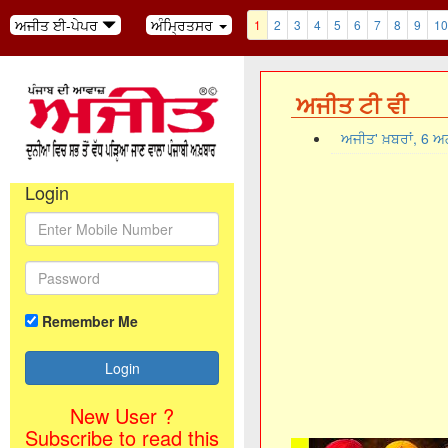
ਅਜੀਤ ਈ-ਪੇਪਰ
ਅੰਮ੍ਰਿਤਸਰ
1
2
3
4
5
6
7
8
9
10
ਅਜੀਤ ਟੀ ਵੀ
ਅਜੀਤ' ਖ਼ਬਰਾਂ, 6 
Login
Remember Me
New User ?
Subscribe to read this