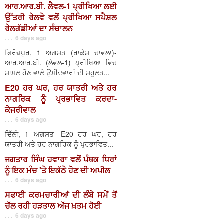
ਆਰ.ਆਰ.ਬੀ. ਲੈਵਲ-1 ਪ੍ਰੀਖਿਆ ਲਈ
ਉੱਤਰੀ ਰੇਲਵੇ ਵਲੋਂ ਪ੍ਰੀਖਿਆ ਸਪੈਸ਼ਲ
ਰੇਲਗੱਡੀਆਂ ਦਾ ਸੰਚਾਲਨ
. . . 6 days ago
ਫਿਰੋਜ਼ਪੁਰ, 1 ਅਗਸਤ (ਰਾਕੇਸ਼ ਚਾਵਲਾ)-
ਆਰ.ਆਰ.ਬੀ. (ਲੇਵਲ-1) ਪ੍ਰੀਖਿਆ ਵਿਚ
ਸ਼ਾਮਲ ਹੋਣ ਵਾਲੇ ਉਮੀਦਵਾਰਾਂ ਦੀ ਸਹੂਲਤ...
E20 ਹਰ ਘਰ, ਹਰ ਯਾਤਰੀ ਅਤੇ ਹਰ
ਨਾਗਰਿਕ ਨੂੰ ਪ੍ਰਭਾਵਿਤ ਕਰਦਾ-
ਕੇਜਰੀਵਾਲ
. . . 6 days ago
ਦਿੱਲੀ, 1 ਅਗਸਤ- E20 ਹਰ ਘਰ, ਹਰ
ਯਾਤਰੀ ਅਤੇ ਹਰ ਨਾਗਰਿਕ ਨੂੰ ਪ੍ਰਭਾਵਿਤ...
ਜਗਤਾਰ ਸਿੰਘ ਹਵਾਰਾ ਵਲੋਂ ਪੰਥਕ ਧਿਰਾਂ
ਨੂੰ ਇਕ ਮੰਚ 'ਤੇ ਇਕੱਠੇ ਹੋਣ ਦੀ ਅਪੀਲ
. . . 6 days ago
ਸਫਾਈ ਕਰਮਚਾਰੀਆਂ ਦੀ ਲੰਬੇ ਸਮੇਂ ਤੋਂ
ਚੱਲ ਰਹੀ ਹੜਤਾਲ ਅੱਜ ਖ਼ਤਮ ਹੋਈ
. . . 6 days ago