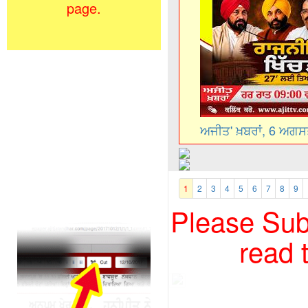
page.
ਅਜੀਤ' ਖ਼ਬਰਾਂ, 6 ਅਗ
1
2
3
4
5
6
7
8
9
Please Subs
read 