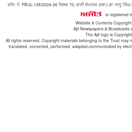
ਰਜਿ: ਨੰ: PB/JL-138/2024-26 ਜਿਲਦ 70, ਬਾਨੀ ਸੰਪਾਦਕ (ਸਵ:) ਡਾ: ਸਾਧੂ ਸ
is registered 
Website & Contents Copyrigh
Ajit Newspapers & Broadcasts 
The Ajit logo is Copyrig
All rights reserved. Copyright materials belonging to the Trust may 
translated, converted, performed, adapted,communicated by electro