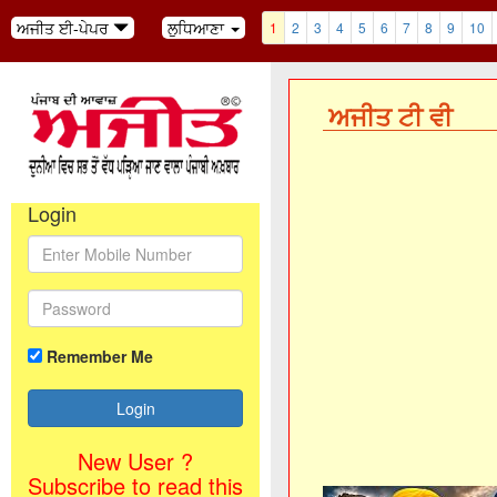
ਅਜੀਤ ਈ-ਪੇਪਰ
ਲੁਧਿਆਣਾ
1
2
3
4
5
6
7
8
9
10
ਅਜੀਤ ਟੀ ਵੀ
ਅਜੀਤ' ਖ਼ਬਰਾਂ, 8 
Login
Remember Me
New User ?
Subscribe to read this