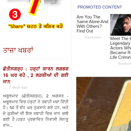
ਤਾਜ਼ਾ ਖਬਰਾਂ
ਛੱਤੀਸਗੜ੍ਹ : ਹੜ੍ਹਾਂ ਕਾਰਨ ਲਗਭਗ
16 ਘਰ ਵਹੇ , 2 ਲੜਕੀਆਂ ਦੀ ਗਈ
ਜਾਨ
. . . 7 days ago
ਅਬੂਝਮਾਦ (ਛੱਤੀਸਗੜ੍ਹ), 2 ਅਗਸਤ -
ਅਬੂਝਮਾਦ ਵਿਚ ਹੜ੍ਹਾਂ ਨੇ ਤਬਾਹੀ ਮਚਾ ਦਿੱਤੀ
ਹੈ। 50 ਤੋਂ ਵੱਧ ਘਰ ਨੁਕਸਾਨੇ ਗਏ ਹਨ, ਅਤੇ
ਦੋ ਕੁੜੀਆਂ ਦੀ ਇਸ ਤਬਾਹੀ ਵਿਚ ਜਾਨ ਚਲੀ
ਗਈ ਹੈ।ਹੜ੍ਹ ਪ੍ਰਭਾਵਿਤ ਨਿਵਾਸੀ ਸੋਨਾਰੂ
ਰਾਮ...