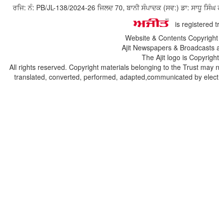
ਰਜਿ: ਨੰ: PB/JL-138/2024-26 ਜਿਲਦ 70, ਬਾਨੀ ਸੰਪਾਦਕ (ਸਵ:) ਡਾ: ਸਾਧੂ ਸ
is registered 
Website & Contents Copyrigh
Ajit Newspapers & Broadcasts 
The Ajit logo is Copyrig
All rights reserved. Copyright materials belonging to the Trust may 
translated, converted, performed, adapted,communicated by electro