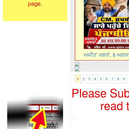
page.
ਅਜੀਤ' ਖ਼ਬਰਾਂ, 8 ਅਗ
1
2
3
4
5
6
7
8
9
Please Subs
read 