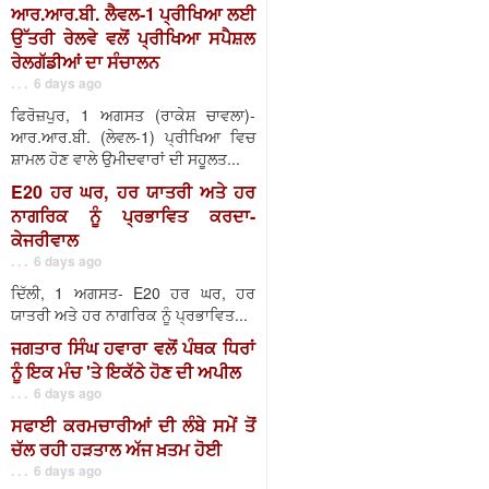
ਆਰ.ਆਰ.ਬੀ. ਲੈਵਲ-1 ਪ੍ਰੀਖਿਆ ਲਈ
ਉੱਤਰੀ ਰੇਲਵੇ ਵਲੋਂ ਪ੍ਰੀਖਿਆ ਸਪੈਸ਼ਲ
ਰੇਲਗੱਡੀਆਂ ਦਾ ਸੰਚਾਲਨ
. . . 6 days ago
ਫਿਰੋਜ਼ਪੁਰ, 1 ਅਗਸਤ (ਰਾਕੇਸ਼ ਚਾਵਲਾ)-
ਆਰ.ਆਰ.ਬੀ. (ਲੇਵਲ-1) ਪ੍ਰੀਖਿਆ ਵਿਚ
ਸ਼ਾਮਲ ਹੋਣ ਵਾਲੇ ਉਮੀਦਵਾਰਾਂ ਦੀ ਸਹੂਲਤ...
E20 ਹਰ ਘਰ, ਹਰ ਯਾਤਰੀ ਅਤੇ ਹਰ
ਨਾਗਰਿਕ ਨੂੰ ਪ੍ਰਭਾਵਿਤ ਕਰਦਾ-
ਕੇਜਰੀਵਾਲ
. . . 6 days ago
ਦਿੱਲੀ, 1 ਅਗਸਤ- E20 ਹਰ ਘਰ, ਹਰ
ਯਾਤਰੀ ਅਤੇ ਹਰ ਨਾਗਰਿਕ ਨੂੰ ਪ੍ਰਭਾਵਿਤ...
ਜਗਤਾਰ ਸਿੰਘ ਹਵਾਰਾ ਵਲੋਂ ਪੰਥਕ ਧਿਰਾਂ
ਨੂੰ ਇਕ ਮੰਚ 'ਤੇ ਇਕੱਠੇ ਹੋਣ ਦੀ ਅਪੀਲ
. . . 6 days ago
ਸਫਾਈ ਕਰਮਚਾਰੀਆਂ ਦੀ ਲੰਬੇ ਸਮੇਂ ਤੋਂ
ਚੱਲ ਰਹੀ ਹੜਤਾਲ ਅੱਜ ਖ਼ਤਮ ਹੋਈ
. . . 6 days ago