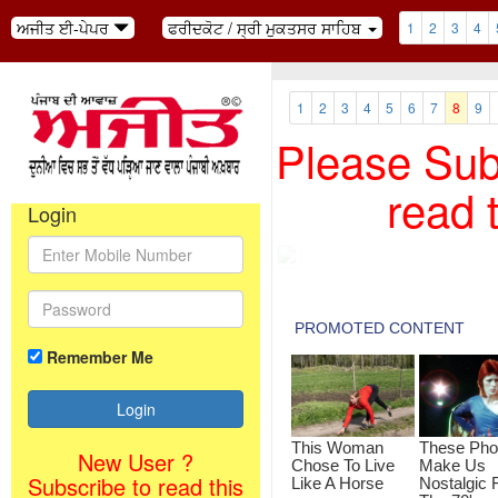
ਅਜੀਤ ਈ-ਪੇਪਰ
ਫਰੀਦਕੋਟ / ਸ੍ਰੀ ਮੁਕਤਸਰ ਸਾਹਿਬ
1
2
3
4
1
2
3
4
5
6
7
8
9
Please Subs
read 
Login
Remember Me
New User ?
Subscribe to read this