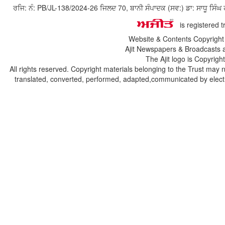
ਰਜਿ: ਨੰ: PB/JL-138/2024-26 ਜਿਲਦ 70, ਬਾਨੀ ਸੰਪਾਦਕ (ਸਵ:) ਡਾ: ਸਾਧੂ ਸ
is registered 
Website & Contents Copyrigh
Ajit Newspapers & Broadcasts 
The Ajit logo is Copyrig
All rights reserved. Copyright materials belonging to the Trust may 
translated, converted, performed, adapted,communicated by electro