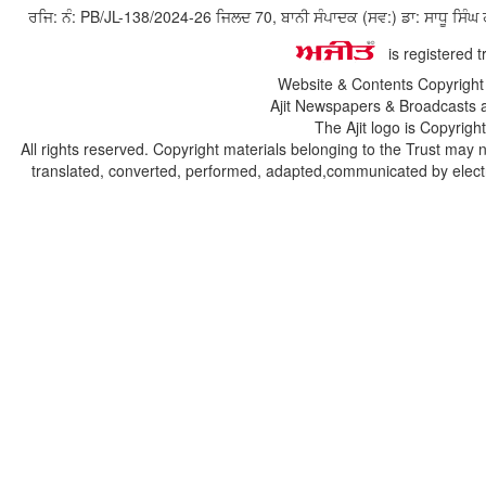
ਰਜਿ: ਨੰ: PB/JL-138/2024-26 ਜਿਲਦ 70, ਬਾਨੀ ਸੰਪਾਦਕ (ਸਵ:) ਡਾ: ਸਾਧੂ ਸ
is registered 
Website & Contents Copyrigh
Ajit Newspapers & Broadcasts 
The Ajit logo is Copyrig
All rights reserved. Copyright materials belonging to the Trust may 
translated, converted, performed, adapted,communicated by electro