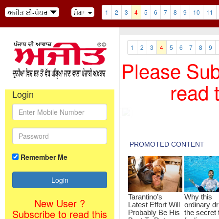
ਅਜੀਤ ਈ-ਪੇਪਰ
ਮੋਗਾ
1
2
3
4
5
6
7
8
9
10
11
1
2
3
4
5
6
7
8
9
Please Subs
read 
Login
Remember Me
New User ?
Subscribe to read this