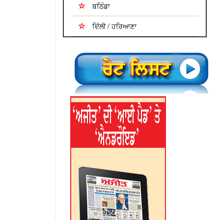
ਬਠਿੰਡਾ
ਦਿੱਲੀ / ਹਰਿਆਣਾ