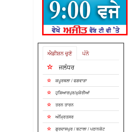
ਐਡੀਸ਼ਨ ਚੁਣੋ
ਪੰਨੇ
ਜਲੰਧਰ
ਕਪੂਰਥਲਾ / ਫਗਵਾੜਾ
ਹੁਸ਼ਿਆਰਪੁਰ/ਮੁਕੇਰੀਆਂ
ਤਰਨ ਤਾਰਨ
ਅੰਮ੍ਰਿਤਸਰ
ਗੁਰਦਾਸਪੁਰ / ਬਟਾਲਾ / ਪਠਾਨਕੋਟ