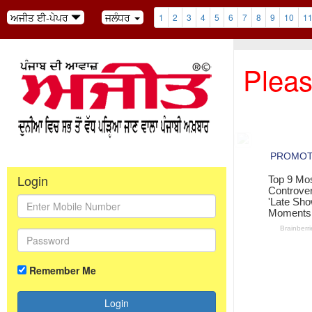
ਅਜੀਤ ਈ-ਪੇਪਰ
ਜਲੰਧਰ
1
2
3
4
5
6
7
8
9
10
1
Pleas
Login
Remember Me