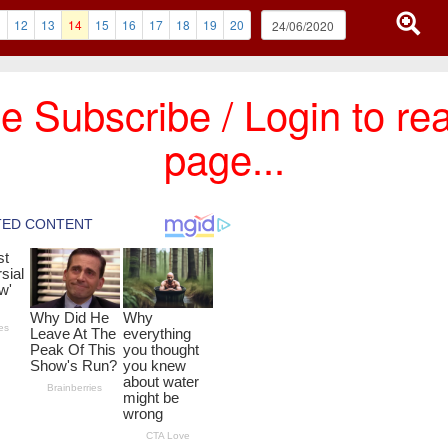
1
12
13
14
15
16
17
18
19
20
e Subscribe / Login to rea
page...