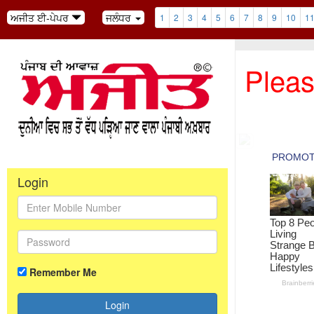
ਅਜੀਤ ਈ-ਪੇਪਰ
ਜਲੰਧਰ
1
2
3
4
5
6
7
8
9
10
1
Pleas
Login
Remember Me