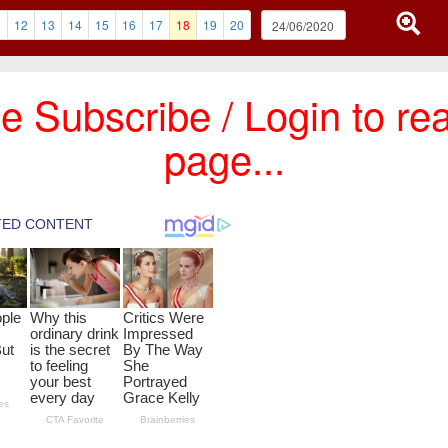
1
12
13
14
15
16
17
18
19
20
e Subscribe / Login to rea
page...