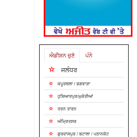
ਐਡੀਸ਼ਨ ਚੁਣੋ
ਪੰਨੇ
ਜਲੰਧਰ
ਕਪੂਰਥਲਾ / ਫਗਵਾੜਾ
ਹੁਸ਼ਿਆਰਪੁਰ/ਮੁਕੇਰੀਆਂ
ਤਰਨ ਤਾਰਨ
ਅੰਮ੍ਰਿਤਸਰ
ਗੁਰਦਾਸਪੁਰ / ਬਟਾਲਾ / ਪਠਾਨਕੋਟ