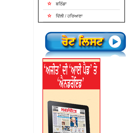
ਬਠਿੰਡਾ
ਦਿੱਲੀ / ਹਰਿਆਣਾ