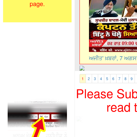
page.
ਅਜੀਤ' ਖ਼ਬਰਾਂ, 7 ਅਗ
1
2
3
4
5
6
7
8
9
Please Subs
read 