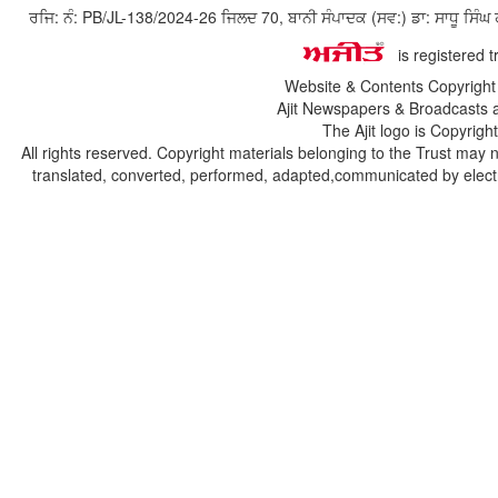
ਰਜਿ: ਨੰ: PB/JL-138/2024-26 ਜਿਲਦ 70, ਬਾਨੀ ਸੰਪਾਦਕ (ਸਵ:) ਡਾ: ਸਾਧੂ ਸ
is registered 
Website & Contents Copyrigh
Ajit Newspapers & Broadcasts 
The Ajit logo is Copyrig
All rights reserved. Copyright materials belonging to the Trust may 
translated, converted, performed, adapted,communicated by electro