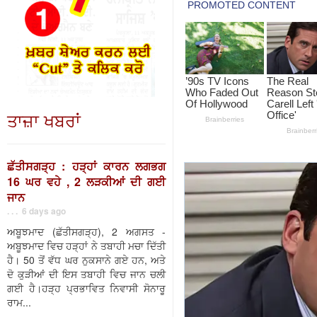
ਤਾਜ਼ਾ ਖਬਰਾਂ
ਛੱਤੀਸਗੜ੍ਹ : ਹੜ੍ਹਾਂ ਕਾਰਨ ਲਗਭਗ
16 ਘਰ ਵਹੇ , 2 ਲੜਕੀਆਂ ਦੀ ਗਈ
ਜਾਨ
. . . 6 days ago
ਅਬੂਝਮਾਦ (ਛੱਤੀਸਗੜ੍ਹ), 2 ਅਗਸਤ -
ਅਬੂਝਮਾਦ ਵਿਚ ਹੜ੍ਹਾਂ ਨੇ ਤਬਾਹੀ ਮਚਾ ਦਿੱਤੀ
ਹੈ। 50 ਤੋਂ ਵੱਧ ਘਰ ਨੁਕਸਾਨੇ ਗਏ ਹਨ, ਅਤੇ
ਦੋ ਕੁੜੀਆਂ ਦੀ ਇਸ ਤਬਾਹੀ ਵਿਚ ਜਾਨ ਚਲੀ
ਗਈ ਹੈ।ਹੜ੍ਹ ਪ੍ਰਭਾਵਿਤ ਨਿਵਾਸੀ ਸੋਨਾਰੂ
ਰਾਮ...