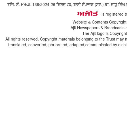
ਰਜਿ: ਨੰ: PB/JL-138/2024-26 ਜਿਲਦ 70, ਬਾਨੀ ਸੰਪਾਦਕ (ਸਵ:) ਡਾ: ਸਾਧੂ ਸ
is registered 
Website & Contents Copyrigh
Ajit Newspapers & Broadcasts 
The Ajit logo is Copyrig
All rights reserved. Copyright materials belonging to the Trust may 
translated, converted, performed, adapted,communicated by electro