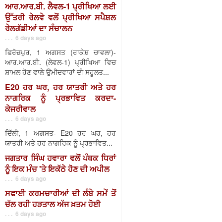
ਆਰ.ਆਰ.ਬੀ. ਲੈਵਲ-1 ਪ੍ਰੀਖਿਆ ਲਈ
ਉੱਤਰੀ ਰੇਲਵੇ ਵਲੋਂ ਪ੍ਰੀਖਿਆ ਸਪੈਸ਼ਲ
ਰੇਲਗੱਡੀਆਂ ਦਾ ਸੰਚਾਲਨ
. . . 6 days ago
ਫਿਰੋਜ਼ਪੁਰ, 1 ਅਗਸਤ (ਰਾਕੇਸ਼ ਚਾਵਲਾ)-
ਆਰ.ਆਰ.ਬੀ. (ਲੇਵਲ-1) ਪ੍ਰੀਖਿਆ ਵਿਚ
ਸ਼ਾਮਲ ਹੋਣ ਵਾਲੇ ਉਮੀਦਵਾਰਾਂ ਦੀ ਸਹੂਲਤ...
E20 ਹਰ ਘਰ, ਹਰ ਯਾਤਰੀ ਅਤੇ ਹਰ
ਨਾਗਰਿਕ ਨੂੰ ਪ੍ਰਭਾਵਿਤ ਕਰਦਾ-
ਕੇਜਰੀਵਾਲ
. . . 6 days ago
ਦਿੱਲੀ, 1 ਅਗਸਤ- E20 ਹਰ ਘਰ, ਹਰ
ਯਾਤਰੀ ਅਤੇ ਹਰ ਨਾਗਰਿਕ ਨੂੰ ਪ੍ਰਭਾਵਿਤ...
ਜਗਤਾਰ ਸਿੰਘ ਹਵਾਰਾ ਵਲੋਂ ਪੰਥਕ ਧਿਰਾਂ
ਨੂੰ ਇਕ ਮੰਚ 'ਤੇ ਇਕੱਠੇ ਹੋਣ ਦੀ ਅਪੀਲ
. . . 6 days ago
ਸਫਾਈ ਕਰਮਚਾਰੀਆਂ ਦੀ ਲੰਬੇ ਸਮੇਂ ਤੋਂ
ਚੱਲ ਰਹੀ ਹੜਤਾਲ ਅੱਜ ਖ਼ਤਮ ਹੋਈ
. . . 6 days ago