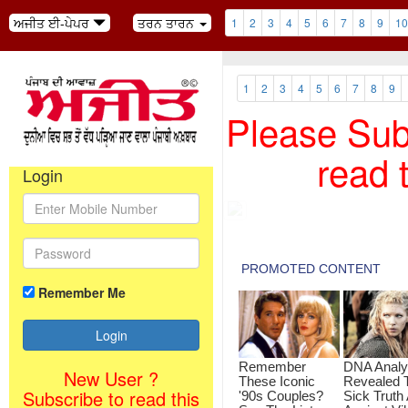
ਅਜੀਤ ਈ-ਪੇਪਰ
ਤਰਨ ਤਾਰਨ
1
2
3
4
5
6
7
8
9
10
1
2
3
4
5
6
7
8
9
Please Subs
read 
Login
Remember Me
New User ?
Subscribe to read this