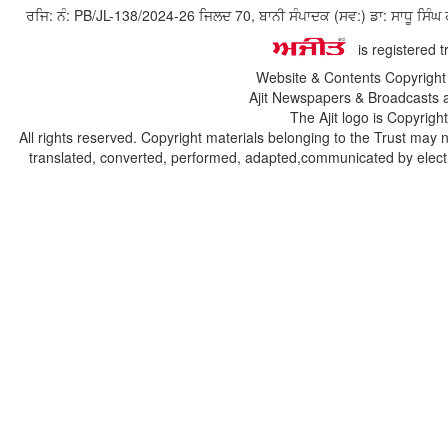
ਰਜਿ: ਨੰ: PB/JL-138/2024-26 ਜਿਲਦ 70, ਬਾਨੀ ਸੰਪਾਦਕ (ਸਵ:) ਡਾ: ਸਾਧੂ ਸ
is registered 
Website & Contents Copyrigh
Ajit Newspapers & Broadcasts 
The Ajit logo is Copyrig
All rights reserved. Copyright materials belonging to the Trust may 
translated, converted, performed, adapted,communicated by electro