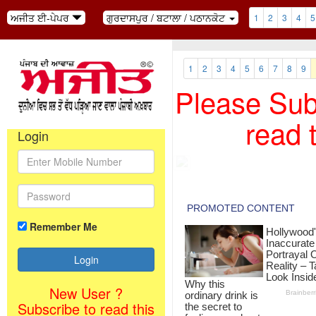
ਅਜੀਤ ਈ-ਪੇਪਰ
ਗੁਰਦਾਸਪੁਰ / ਬਟਾਲਾ / ਪਠਾਨਕੋਟ
1
2
3
4
5
1
2
3
4
5
6
7
8
9
Please Subs
read 
Login
Remember Me
New User ?
Subscribe to read this