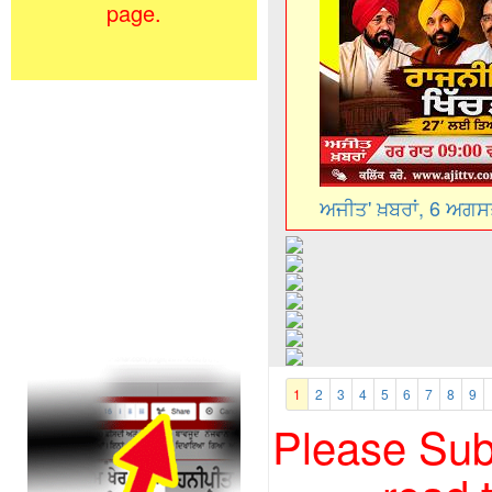
page.
ਅਜੀਤ' ਖ਼ਬਰਾਂ, 6 ਅਗ
1
2
3
4
5
6
7
8
9
Please Subs