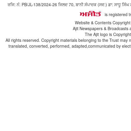
ਰਜਿ: ਨੰ: PB/JL-138/2024-26 ਜਿਲਦ 70, ਬਾਨੀ ਸੰਪਾਦਕ (ਸਵ:) ਡਾ: ਸਾਧੂ ਸ
is registered 
Website & Contents Copyrigh
Ajit Newspapers & Broadcasts 
The Ajit logo is Copyrig
All rights reserved. Copyright materials belonging to the Trust may 
translated, converted, performed, adapted,communicated by electro