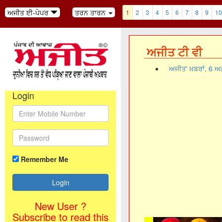
ਅਜੀਤ ਈ-ਪੇਪਰ
ਤਰਨ ਤਾਰਨ
1
2
3
4
5
6
7
8
9
10
ਅਜੀਤ ਟੀ ਵੀ
ਅਜੀਤ' ਖ਼ਬਰਾਂ, 6 
Login
Remember Me
New User ?
Subscribe to read this