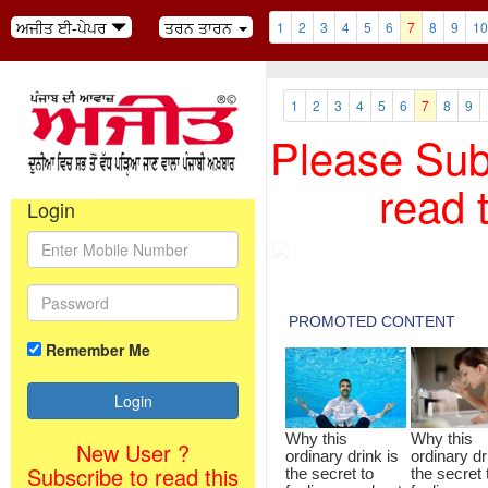
ਅਜੀਤ ਈ-ਪੇਪਰ
ਤਰਨ ਤਾਰਨ
1
2
3
4
5
6
7
8
9
10
1
2
3
4
5
6
7
8
9
Please Subs
read 
Login
Remember Me
New User ?
Subscribe to read this