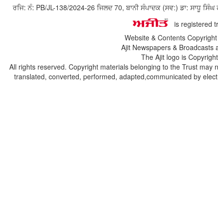
ਰਜਿ: ਨੰ: PB/JL-138/2024-26 ਜਿਲਦ 70, ਬਾਨੀ ਸੰਪਾਦਕ (ਸਵ:) ਡਾ: ਸਾਧੂ ਸ
is registered 
Website & Contents Copyrigh
Ajit Newspapers & Broadcasts 
The Ajit logo is Copyrig
All rights reserved. Copyright materials belonging to the Trust may 
translated, converted, performed, adapted,communicated by electro