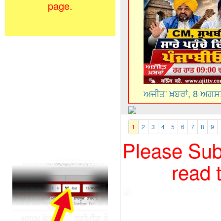
page.
ਅਜੀਤ' ਖ਼ਬਰਾਂ, 8 ਅਗ
1
2
3
4
5
6
7
8
9
Please Subs
read 