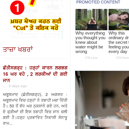
ਤਾਜ਼ਾ ਖਬਰਾਂ
ਛੱਤੀਸਗੜ੍ਹ : ਹੜ੍ਹਾਂ ਕਾਰਨ ਲਗਭਗ
16 ਘਰ ਵਹੇ , 2 ਲੜਕੀਆਂ ਦੀ ਗਈ
ਜਾਨ
. . . 6 days ago
ਅਬੂਝਮਾਦ (ਛੱਤੀਸਗੜ੍ਹ), 2 ਅਗਸਤ -
ਅਬੂਝਮਾਦ ਵਿਚ ਹੜ੍ਹਾਂ ਨੇ ਤਬਾਹੀ ਮਚਾ ਦਿੱਤੀ
ਹੈ। 50 ਤੋਂ ਵੱਧ ਘਰ ਨੁਕਸਾਨੇ ਗਏ ਹਨ, ਅਤੇ
ਦੋ ਕੁੜੀਆਂ ਦੀ ਇਸ ਤਬਾਹੀ ਵਿਚ ਜਾਨ ਚਲੀ
ਗਈ ਹੈ।ਹੜ੍ਹ ਪ੍ਰਭਾਵਿਤ ਨਿਵਾਸੀ ਸੋਨਾਰੂ
ਰਾਮ...