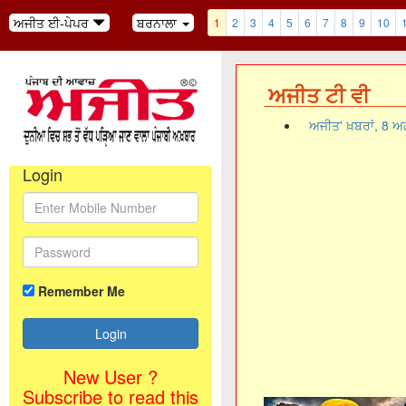
ਅਜੀਤ ਈ-ਪੇਪਰ
ਬਰਨਾਲਾ
1
2
3
4
5
6
7
8
9
10
ਅਜੀਤ ਟੀ ਵੀ
ਅਜੀਤ' ਖ਼ਬਰਾਂ, 8 
Login
Remember Me
New User ?
Subscribe to read this