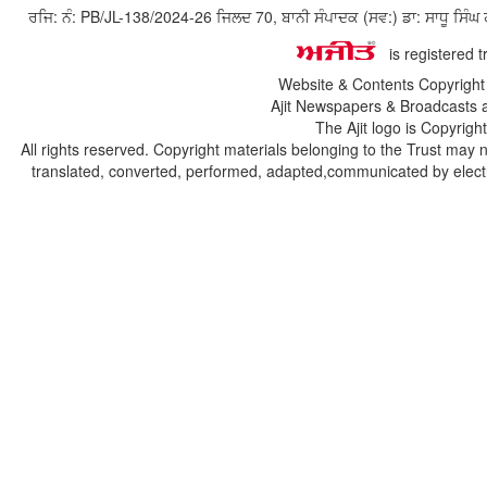
ਰਜਿ: ਨੰ: PB/JL-138/2024-26 ਜਿਲਦ 70, ਬਾਨੀ ਸੰਪਾਦਕ (ਸਵ:) ਡਾ: ਸਾਧੂ ਸ
is registered 
Website & Contents Copyrigh
Ajit Newspapers & Broadcasts 
The Ajit logo is Copyrig
All rights reserved. Copyright materials belonging to the Trust may 
translated, converted, performed, adapted,communicated by electro