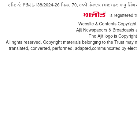
ਰਜਿ: ਨੰ: PB/JL-138/2024-26 ਜਿਲਦ 70, ਬਾਨੀ ਸੰਪਾਦਕ (ਸਵ:) ਡਾ: ਸਾਧੂ ਸ
is registered 
Website & Contents Copyrigh
Ajit Newspapers & Broadcasts 
The Ajit logo is Copyrig
All rights reserved. Copyright materials belonging to the Trust may 
translated, converted, performed, adapted,communicated by electro