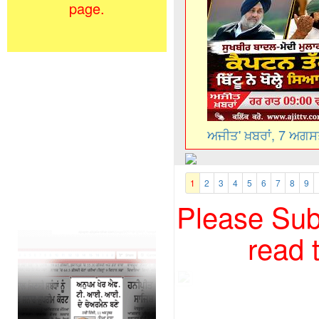
page.
ਅਜੀਤ' ਖ਼ਬਰਾਂ, 7 ਅਗ
1
2
3
4
5
6
7
8
9
Please Subs
read 